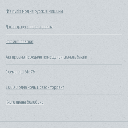
Nfs rivals мод на русские машины
Договор цессии без оплаты
Еткс антиплагиат
Акт приема передачи помещения скачать бланк
Схема pic16f676
1000 и одна ночь 1 сезон торрент
Книги ивана билибина