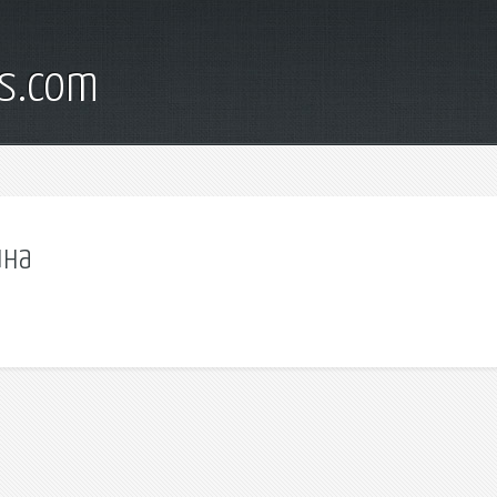
s.com
йна