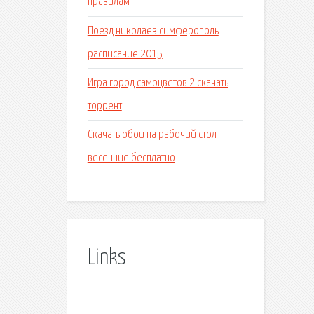
правилам
Поезд николаев симферополь
расписание 2015
Игра город самоцветов 2 скачать
торрент
Скачать обои на рабочий стол
весенние бесплатно
Links