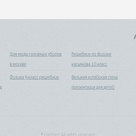
A
Дом моды головных уборов
Решебник по физике
в москве
касьянова 10 класс
Физика 9 класс решебник
Великая китайская стена
д
презентация для детей
© Untitled. All rights reserved.