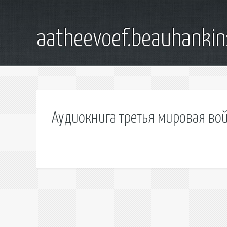
aatheevoef.beauhankin
Аудиокнига третья мировая во