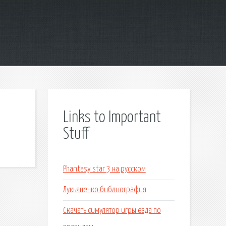
Links to Important
Stuff
Phantasy star 3 на русском
Лукьяненко библиография
Скачать симулятор игры езда по