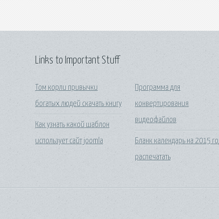
Links to Important Stuff
Том корли привычки
Программа для
богатых людей скачать книгу
конвертирования
видеофайлов
Как узнать какой шаблон
использует сайт joomla
Бланк календарь на 2015 го
распечатать