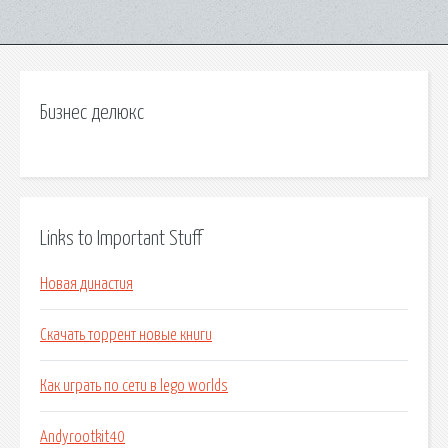
Бизнес делюкс
Links to Important Stuff
Новая династия
Скачать торрент новые книги
Как играть по сети в lego worlds
Andyrootkit40