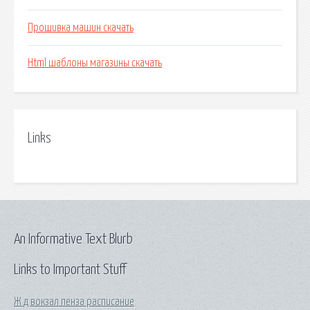
Прошивка машин скачать
Html шаблоны магазины скачать
Links
An Informative Text Blurb
Links to Important Stuff
Ж д вокзал пенза расписание