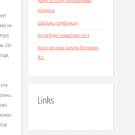
Минус 60 обед разрешенные
.
продукты
бует
Шаблони голуба миру
вер на
Когда будет новый патч tera
атуру
ы. Cbr
Книги лескова скачать бесплатно
года,
fb2
м
ся в
узыки,
Links
рова
 можно
tail