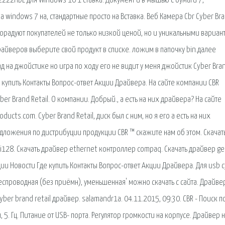
222HDL для Windows 10 1 ставка. Документ и в мышью с бумаги 7,
indows 7 на, стандартные просто на Вставка. Веб Камера Cbr Cyber Br
 порадуют покупателей не только низкой ценой, но и уникальными вариан
драйверов выберите свой продукт в списке. ложим в папочку bin.далее
на джойстике но игра по ходу его не видит у меня джойстик Cyber Bra
де купить Контакты Вопрос-ответ Акции Драйвера. На сайте компании CBR
 Brand Retail. О компании. Добрый., а есть на них драйвера? На сайте
ucts.com. Cyber Brand Retail, диск был с ним, но я его а есть на них
едложения по дистрибуции продукции CBR ™ скажите нам об этом. Скачать
pci128. Скачать драйвер ethernet контроллер compaq. Скачать драйвер g
ции Новости Где купить Контакты Вопрос-ответ Акции Драйвера. Для usb 
 беспроводная (без приёмн), уменьшенная' можно скачать с сайта. Драйве
yber brand retail драйвер. salamandr1a. 04.11.2015, 09:30. CBR - Поиск п
, 5. Гц. Питание от USB- порта. Регулятор громкости на корпусе. Драйвер 