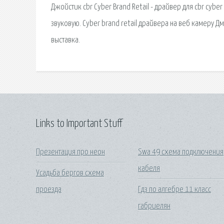
Джойстик cbr Cyber Brand Retail - драйвер для cbr cybe
звуковую. Cyber brand retail драйвера на веб камеру 
выставка.
Links to Important Stuff
Презентация про неон
Swa 49 схема подключения
кабеля
Усадьба бергов схема
проезда
Гдз по алгебре 11 класс
габриелян