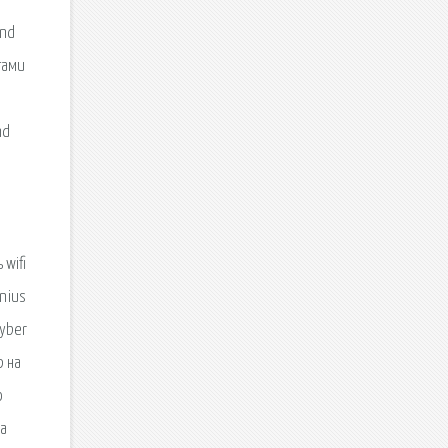
and
тами
nd
 wifi
enius
cyber
р на
о
на