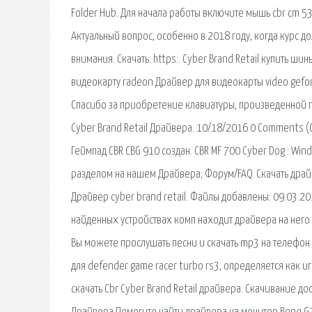
Folder Hub. Для начала работы включите мышь cbr cm 5
Актуальный вопрос, особенно в 2018 году, когда курс д
внимания. Скачать: https:. Cyber Brand Retail купить ш
видеокарту radeon Драйвер для видеокарты video gefor
Спасибо за приобретение клавиатуры, произведенной п
Cyber Brand Retail Драйвера. 10/18/2016 0 Comments (
Геймпад CBR CBG 910 создан. CBR MF 700 Cyber Dog : Wi
разделом на нашем Драйвера; Форум/FAQ. Скачать драйве
Драйвер cyber brand retail. Файлы добавлены: 09.03.201
найденных устройствах комп находит драйвера на него
Вы можете прослушать песни и скачать mp3 на телефон 
для defender game racer turbo rs3, определяется как 
скачать Cbr Cyber Brand Retail драйвера. Скачивание до