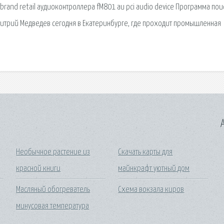
r brand retail аудиоконтроллера fM801 au pci audio device Программа пои
Дмитрий Медведев сегодня в Екатеринбурге, где проходит промышленная
A
Необычное растение из
Скачать карты для
красной книги
майнкрафт уютный дом
Масляный обогреватель
Схема вокзала киров
минусовая температура