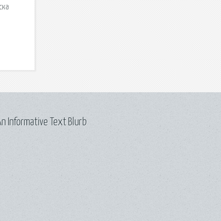
ска
n Informative Text Blurb