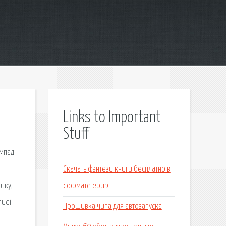
Links to Important
Stuff
ймпад
Скачать фэнтези книги бесплатно в
ику,
формате epub
udi.
Прошивка чипа для автозапуска