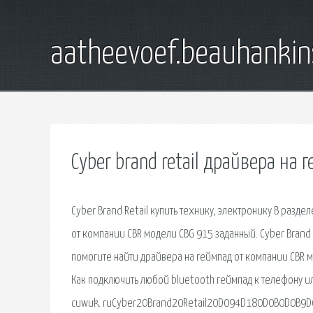
aatheevoef.beauhankin
Cyber brand retail драйвера на 
Cyber Brand Retail купить технику, электронику В раз
от компании CBR модели CBG 915 заданный. Cyber Brand
помогите найти драйвера на геймпад от компании CBR мо
Как подключить любой bluetooth геймпад к телефону или
cuwuk. ruCyber20Brand20Retail20D094D180D0B0D0B9D0. U