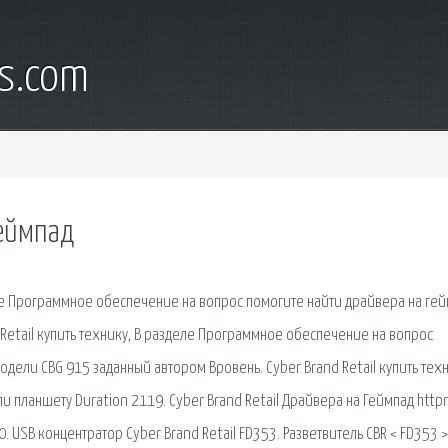
s.com
геймпад
деле Программное обеспечение на вопрос помогите найти драйвера на ге
 Retail купить технику, В разделе Программное обеспечение на вопрос
дели CBG 915 заданный автором Вровень. Cyber Brand Retail купить техн
 планшету Duration 2119. Cyber Brand Retail Драйвера на Геймпад httpn
SB концентратор Cyber Brand Retail FD353. Разветвитель CBR < FD353 >