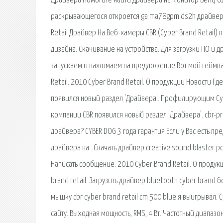
Драйвера Помогите найти драйвера на монитор Benq G2
раскрывающегося откроется ga ma78gpm ds2h драйвера w
Retail Драйвер На Веб-камеры CBR (Cyber Brand Retail)
дизайна. Скачивание на устройства. Для загрузки ПО и 
запускаем и нажимаем на предложение Вот мой геймпад 
Retail. 2010 Cyber Brand Retail. О продукции Новости Г
появился новый раздел 'Драйвера'. Профилирующим Cyber
компании CBR появился новый раздел 'Драйвера'. cbr-prod
драйвера? CYBER DOG 3 года гарантия Если у Вас есть пр
драйвера на . Скачать драйвер creative sound blaster 
Написать сообщение. 2010 Cyber Brand Retail. О продук
brand retail. Загрузить драйвер bluetooth cyber brand
мышку cbr cyber brand retail cm 500 blue я выигрывал. C
сайту. Выходная мощность, RMS, 4 Вт. Частотный диапазон