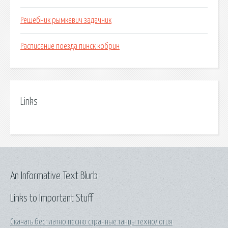
Решебник рымкевич задачник
Расписание поезда пинск кобрин
Links
An Informative Text Blurb
Links to Important Stuff
Скачать бесплатно песню странные танцы технология