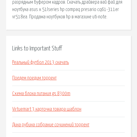
разрядным буфером кадров. Скачать драйвера вай фай для
ноутбука asus x 51lseries hp compaq presario cq61-311er
vr518ea. Продажа ноутбуков hp в магазине uti-note.
Links to Important Stuff
Реальный футбол 2013 скачать
Поедем поедим торрент
Схема блока питания gs 8300m
Virtuemart 3 карточка товара шаблон
Дина рубина собрание сочинений торрент