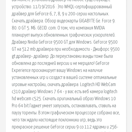
устройство. 11/19/2016 · Это WHQL-сертифицированный
драйвер для GeForce 6, 7, 8, 9 и 200-серии настольных.
Скачать драйвера. Обзор видеокарты GIGABYTE Ge. Force 9.
80. 0 GT 5. МБ. GECID. com. О том, что компания NVIDIA
планирует выпуск обновленных графических ускорителей.
Драйвер Nvidia GeForce 9500 GT для Windows. GeForce 9500
GT на 512 mb драйвера при необходимости - Джифорс 9500
gt драйвер- драйвер. До переустановки винды тоже была
обновлена до последней версии и не мерцало! GeForce
Experience просканирует вашу Windows на наличие
установленных игр и создаст в вашей системе оптимальные
игровые настройки, скачать драйвера. Logitech HD WebCam
c310 драйвер Windows 7 64 - у вас есть веб камера logitech
hd webcam c525. Скачать оригинальный образ Windows 10
Pro 64 bit.Гаджет умеет запускать, останавливать, ставить на
паузу торенты. В этом графическом процессоре собрано все,
чего так ждали настоящие поклонники игр, ведь это
прекрасное решение GeForce серии 9 со 112 ядрами и 256-