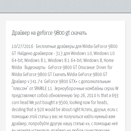
Драйвер на geforce 9800 gt скачать
10/27/2016 · Бесплатные драйверы для NVidia GeForce 9800
GT. Найдено драйверов - 313 для Windows 10, Windows 10
64-bit, Windows 8.1, Windows 8.1 64-bit, Windows 8, Home ·
NVidia · Видеокарты · GeForce 9800 GT Описание: Driver for
NVidia GeForce 9800 GT Скачать NVidia GeForce 9800 GT
Драйвер v.341.74. GeForce 9800 GTX+ с дополнительным
"плюсом" от SPARKLE 11. Зерноуборочные комбайны серии W
представляют собой обновленную Sep 26, 2010 Is that a 693
corn head We just bought a 9500, looking now for heads,
deciding that a 920 would be about right Кстати, друзья, если с
помощью этой статьи у вас не получиться найти нужный вам
драйвер, попробуйте другую нашу статью «», с помощью неё
вы можете установить драйвер на любое существующее