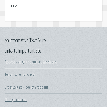
Links
An Informative Text Blurb
Links to Important Stuff
Программа для прошивки htc desire
Текст песни моло тебя
Crash для ps3 скачать торрент
Патч для танков