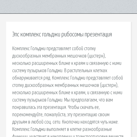
Эпс комплекс гольджи рибосомы презентация
Комплекс Гольджи представляет собой стопку
дискообразных мембранных мешочков (цистерн),
несколько расширенных ближе к краям и связанную с ними
систему пузырьков Гольджи. В растительных клетках
обнаруживается ряд. Комплекс Гольджи представляет собой
стопку дискообразных мембранных мешочков (цистерн),
несколько расширенных ближе к краям, и связанную с ними
систему пузырьков Гольджи. Мы предполагаем, что вам
понравилась эта презентация. Чтобы скачать ее,
порекомендуйте, пожалуйста, эту презентацию своим
друзьям в любой соц. сети. Кнопочки находятся чуть ниже.
Комплекс Гольджи выполняет в клетке разнообразные
функции: участвует в накоплении и транспортировке веществ,