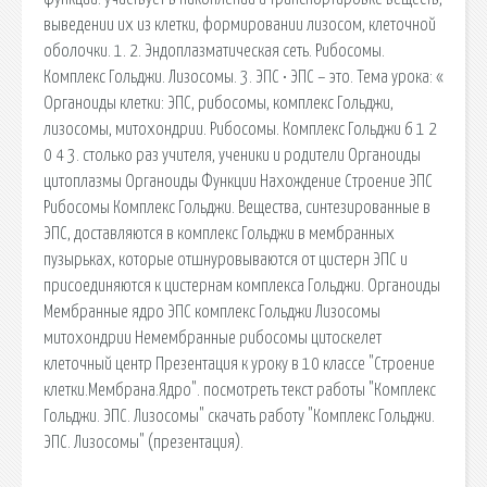
выведении их из клетки, формировании лизосом, клеточной
оболочки. 1. 2. Эндоплазматическая сеть. Рибосомы.
Комплекс Гольджи. Лизосомы. 3. ЭПС • ЭПС – это. Тема урока: «
Органоиды клетки: ЭПС, рибосомы, комплекс Гольджи,
лизосомы, митохондрии. Рибосомы. Комплекс Гольджи 6 1 2
0 4 3. столько раз учителя, ученики и родители Органоиды
цитоплазмы Органоиды Функции Нахождение Строение ЭПС
Рибосомы Комплекс Гольджи. Вещества, синтезированные в
ЭПС, доставляются в комплекс Гольджи в мембранных
пузырьках, которые отшнуровываются от цистерн ЭПС и
присоединяются к цистернам комплекса Гольджи. Органоиды
Мембранные ядро ЭПС комплекс Гольджи Лизосомы
митохондрии Немембранные рибосомы цитоскелет
клеточный центр Презентация к уроку в 10 классе "Строение
клетки.Мембрана.Ядро". посмотреть текст работы "Комплекс
Гольджи. ЭПС. Лизосомы" скачать работу "Комплекс Гольджи.
ЭПС. Лизосомы" (презентация).