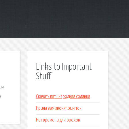
Links to Important
Stuff
ия.
3
Скачать патч народная солянка
Ирина вам звонят рингтон
Нет времени для орехов