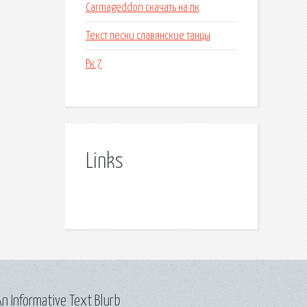
Carmageddon скачать на пк
Текст песни славянские танцы
Рк 7
Links
n Informative Text Blurb