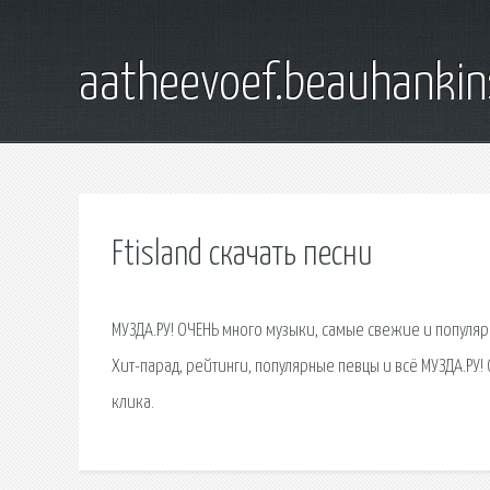
aatheevoef.beauhankin
Ftisland скачать песни
МУЗДА.РУ! ОЧЕНЬ много музыки, самые свежие и популяр
Хит-парад, рейтинги, популярные певцы и всё МУЗДА.РУ!
клика.