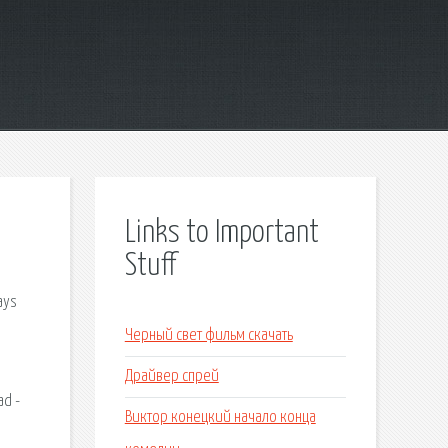
Links to Important
Stuff
ays
Черный свет фильм скачать
Драйвер спрей
ad -
Виктор конецкий начало конца