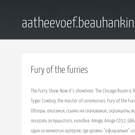
aatheevoef.beauhankin
Fury of the furries
The Furry Show. Now it’s showtime. The Chicago Room is ful
Tyger Cowboy, the master of ceremonies. Fury of the Fu
Обзоры, описания, ссылки на скачивание, скриншоты, ви
поиграть за пушистого, колобка. Amiga, Amiga CD32, GBA, 
один из немногих шутеров, где уровни "официально" соз