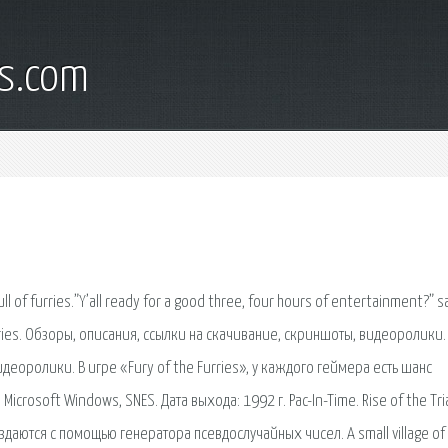
s.com
l of furries.”Y’all ready for a good three, four hours of entertainment?” s
rries. Обзоры, описания, ссылки на скачивание, скриншоты, видеоролики.
деоролики. В игре «Fury of the Furries», у каждого геймера есть шанс
Microsoft Windows, SNES. Дата выхода: 1992 г. Pac-In-Time. Rise of the Tri
даются с помощью генератора псевдослучайных чисел. A small village of