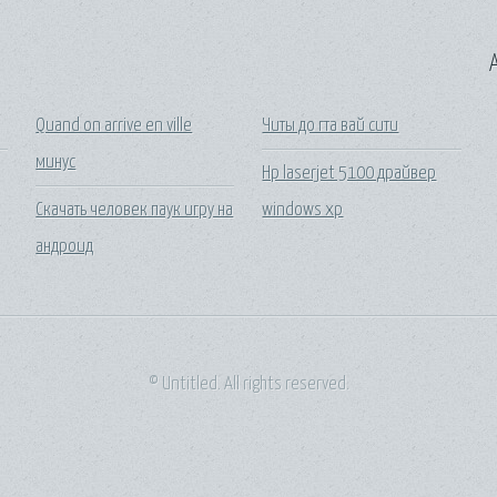
A
Quand on arrive en ville
Читы до гта вай сити
минус
Hp laserjet 5100 драйвер
Скачать человек паук игру на
windows xp
андроид
© Untitled. All rights reserved.