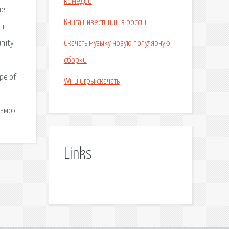
комедии
he
Книга инвестиции в россии
on
Скачать музыку новую популярную
unity
сборки
pe of
Wii u игры скачать
замок.
Links