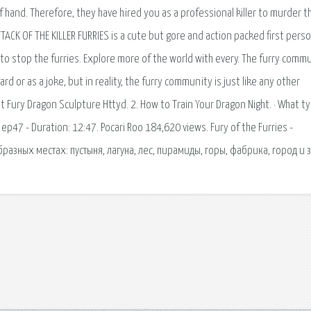
f hand. Therefore, they have hired you as a professional killer to murder t
ATTACK OF THE KILLER FURRIES is a cute but gore and action packed first pers
 to stop the furries. Explore more of the world with every. The furry comm
 or as a joke, but in reality, the furry community is just like any other
Fury Dragon Sculpture Httyd. 2. How to Train Your Dragon Night. · What ty
 ep47 - Duration: 12:47. Pocari Roo 184,620 views. Fury of the Furries -
зных местах: пустыня, лагуна, лес, пирамиды, горы, фабрика, город и 