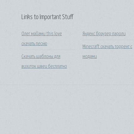
Links to Important Stuff
Олег майами this love
Яндекс браузер пароли
скачать песню
Minecraft скачать торрент с
Скачать шаблоны для
модами
визиток швеи бесплатно