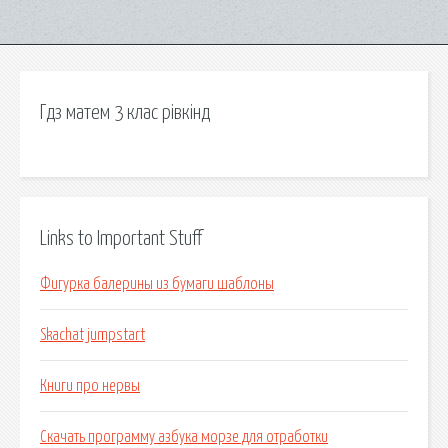
Гдз матем 3 клас рівкінд
Links to Important Stuff
Фигурка балерины из бумаги шаблоны
Skachat jumpstart
Книги про нервы
Скачать программу азбука морзе для отработки