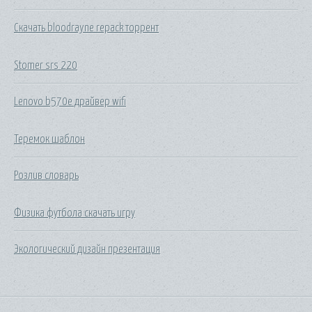
Скачать bloodrayne repack торрент
Stomer srs 220
Lenovo b570e драйвер wifi
Теремок шаблон
Розлив словарь
Физика футбола скачать игру
Экологический дизайн презентация