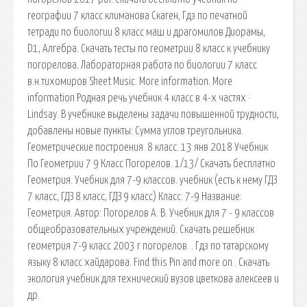
географии 7 класс климанова Скаген, Гдз по печатной
тетради по биологии 8 класс маш и драгомилов Диорамы,
D1, Алгебра. Скачать тесты по геометрии 8 класс к учебнику
погорелова. Лабораторная работа по биологии 7 класс
в.н.тихомиров Sheet Music. More information. More
information Родная речь учебник 4 класс в 4-х частях ·
Lindsay. В учебнике выделены задачи повышенной трудности,
добавлены новые пункты: Сумма углов треугольника.
Геометрические построения. 8 класс. 13 янв 2018 Учебник
По Геометрии 7 9 Класс Погорелов. 1/13/ Скачать бесплатно
Геометрия. Учебник для 7-9 классов. учебник (есть к нему ГДЗ
7 класс, ГДЗ 8 класс, ГДЗ 9 класс) Класс: 7-9 Название:
Геометрия. Автор: Погорелов А. В. Учебник для 7 - 9 классов
общеобразовательных учреждений. Скачать решебник
геометрия 7-9 класс 2003 г погорелов. . Гдз по татарскому
языку 8 класс хайдарова. Find this Pin and more on . Скачать
экология учебник для технический вузов цветкова алексеев и
др.