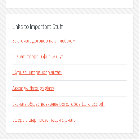
Links to Important Stuff
Заключить договор на английском
Скачать торрент фильм шут
Журнал интервьюер читать
Аккорды through glass
Скачать обществознание боголюбов 11 класс pdf
Сфера и шар презентация скачать