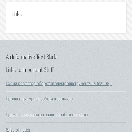
Links
An Informative Text Blurb
Links to Important Stuff
Схема регулятор оборотов электроинструмента на tda1085
Пролистать журнал работа и зарплата
Пример заявления на аванс заработной платы
Rules of nation