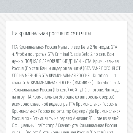
Гта криминальная россия по сети читы
ГТА Криминальная Россия Мультиплеер Бета 2 Чит-коды; GTA
4. Чтобы поиграть в GTA Criminal Russia Beta 2 по сети Вам
нужно. ПОДНЯЛ 8 ЛЯМОВ! ЛЕГКИЕ ДЕНЬГИ! - GTA: Криминальная
Россия (По сети Баним лидеров за читы! (GTA SAMP ПОГОНЯ ОТ
ДПС НА МЕРИНЕ В GTA КРИМИНАЛЬНАЯ РОССИЯ - Duration:. чит
коды. GTA: КРИМИНАЛЬНАЯ РОССИЯ ( RADMIR RP ) - Duration: GTA
: Криминальная Россия (По сети) #69 - ДПС в погоне. Чит коды
на игру ГТА Криминальная Это одна из интересных версий
всемирно известной видеоигры ГТА Криминальная Россия в
Криминальная Россия по сети. mp Сервер / gta Криминальная
Россия по - Есть ли читы на сервер Амазинг РП и где из взять?
Официальный сайт crmp / Скачать gta Криминальная Россия
онлайн (по сети). gta: Криминальная Россия (По сети) #21 -