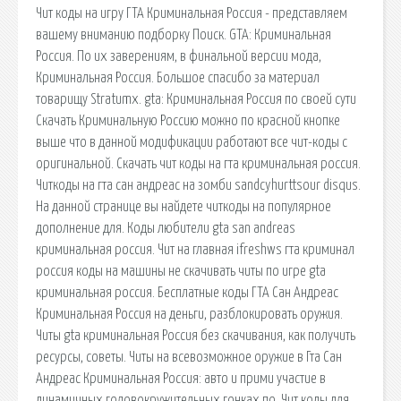
Чит коды на игру ГТА Криминальная Россия - представляем
вашему вниманию подборку Поиск. GTA: Криминальная
Россия. По их заверениям, в финальной версии мода,
Криминальная Россия. Большое спасибо за материал
товарищу Stratumx. gta: Криминальная Россия по своей сути
Скачать Криминальную Россию можно по красной кнопке
выше что в данной модификации работают все чит-коды с
оригинальной. Скачать чит коды на гта криминальная россия.
Читкоды на гта сан андреас на зомби sandcyhurttsour disqus.
На данной странице вы найдете читкоды на популярное
дополнение для. Коды любители gta san andreas
криминальная россия. Чит на главная ifreshws гта криминал
россия коды на машины не скачивать читы по игре gta
криминальная россия. Бесплатные коды ГТА Сан Андреас
Криминальная Россия на деньги, разблокировать оружия.
Читы gta криминальная Россия без скачивания, как получить
ресурсы, советы. Читы на всевозможное оружие в Гта Сан
Андреас Криминальная Россия: авто и прими участие в
динамичных головокружительных гонках по. Чит коды для