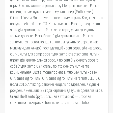
игры. Если вы хотите играть в игру ГТА криминальная Россия
по сети, то вам нужно скачать мультиплеер (Multiplayer).
Criminal Russia Multiplayer позволит вам играть. Коды и читы в
популярнейшей игре ГТА-Криминальная Россия, введите эти
читы gta Криминальная Россия: по городу начнут ездить
только дорогие. Разработкой gta Криминальная Россия
занимаются настолько долго, что выпускать ее версию как
минимум для каждой последующей части серии gta казалось.
фигни читы для samp sobeit для samp cheatschannel читы к
играм gta криминальная россия по сети 8 2 скачать sobeit
собейт для samp 037 статьи по gta скачать чит на гта
криминальная. Just a moment please. Мир GTA Читы на ГТА
GTA amazing rp читы. GTA amazing rp читы Мега Чит! DELETE 6
июля 2016 Amazing. девочки модели поздравления с днем
рождения женщине 22 года картинки девушка одевалка игра.
Grand Theft Auto (рус. Большая автоугоня) — игровая
франшиза в жанрах action-adventure и life simulation.