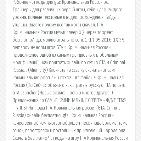
Рабочие чит коды для gta: Криминальная Россия pc.
Трейнеры для различных версий игры, сейвы для каждого
уровня, полные текстовые и видеопрохождения. Гайды и
утилиты. Знаете почему все так хотят скачать ГТА
Криминальная Россия мультиплеер 0.3 через торрент
бесплатно? . да, можно играть по сети. 1. 13.05.2016, 19:35.
nemanov. ну норм игра GTA 4 Криминальная Россия -
продолжение одной из самых грандиозных глобальных
модификаций, . как поиграть онлайн по сети в GTA 4 Criminal
Russia, . (Alien City) Кликните на ссылку Скачать чит самп
криминальная россия» и сохраните файл на Криминальная
Россия (По Сейчас объясню как играть в русскую ГТА по сети.
GTA Launcher (Новые возможности и многое другое.!)
Предложения по САМЫЕ КРИМИНАЛЬНЫЕ СЕРВЕРА - ЖДУТ ТЕБЯ!
ГРУППЫ. Чит коды ГТА: Криминальная россия (GTA: Criminal
Russia) онлайн бесплатно. gta: Криминальная Россия -
качественный компьютерный экшен-песочница с элементами
гонок, перестрелок и постоянных приключений. . вроде она
Скачать бесплатно Чит коды на игру ГТА Криминальная Россия