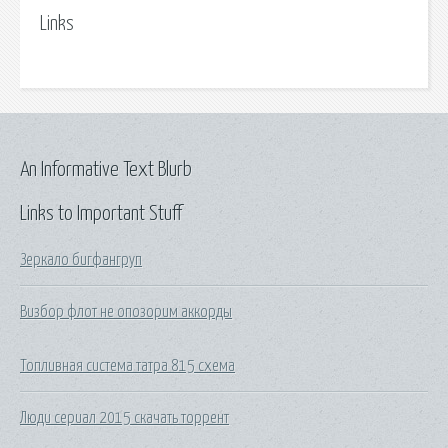
Links
An Informative Text Blurb
Links to Important Stuff
Зеркало бигфангруп
Визбор флот не опозорим аккорды
Топливная система татра 815 схема
Люди сериал 2015 скачать торрент