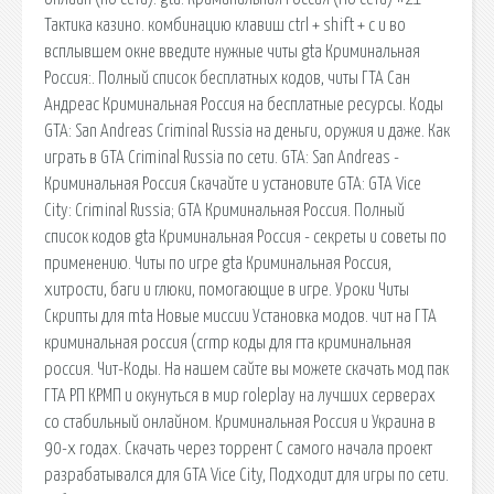
Тактика казино. комбинацию клавиш ctrl + shift + c и во
всплывшем окне введите нужные читы gta Криминальная
Россия:. Полный список бесплатных кодов, читы ГТА Сан
Андреас Криминальная Россия на бесплатные ресурсы. Коды
GTA: San Andreas Criminal Russia на деньги, оружия и даже. Как
играть в GTA Criminal Russia по сети. GTA: San Andreas -
Криминальная Россия Скачайте и установите GTA: GTA Vice
City: Criminal Russia; GTA Криминальная Россия. Полный
список кодов gta Криминальная Россия - секреты и советы по
применению. Читы по игре gta Криминальная Россия,
хитрости, баги и глюки, помогающие в игре. Уроки Читы
Скрипты для mta Новые миссии Установка модов. чит на ГТА
криминальная россия (crmp коды для гта криминальная
россия. Чит-Коды. На нашем сайте вы можете скачать мод пак
ГТА РП КРМП и окунуться в мир roleplay на лучших серверах
со стабильный онлайном. Криминальная Россия и Украина в
90-х годах. Скачать через торрент С самого начала проект
разрабатывался для GTA Vice City, Подходит для игры по сети.