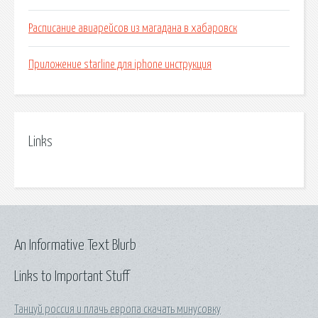
Расписание авиарейсов из магадана в хабаровск
Приложение starline для iphone инструкция
Links
An Informative Text Blurb
Links to Important Stuff
Танцуй россия и плачь европа скачать минусовку