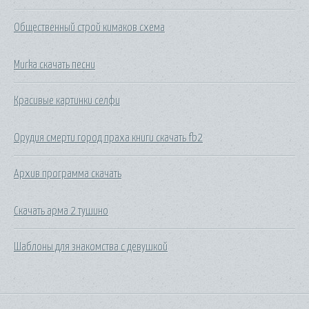
Общественный строй кимаков схема
Murka скачать песни
Красивые картинки селфи
Орудия смерти город праха книги скачать fb2
Архив программа скачать
Скачать арма 2 тушино
Шаблоны для знакомства с девушкой