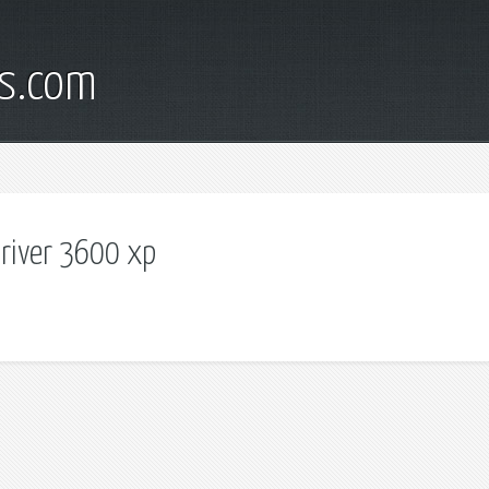
s.com
driver 3600 xp