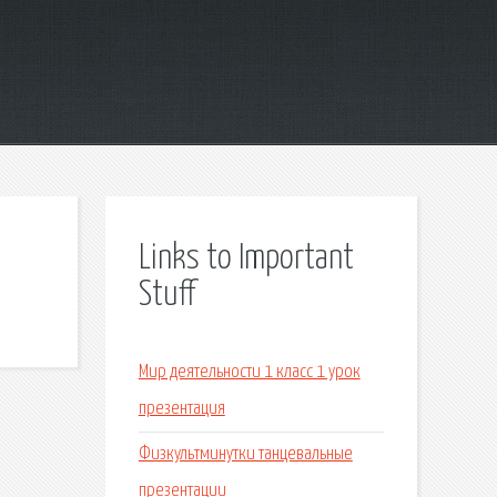
Links to Important
Stuff
Мир деятельности 1 класс 1 урок
презентация
Физкультминутки танцевальные
презентации