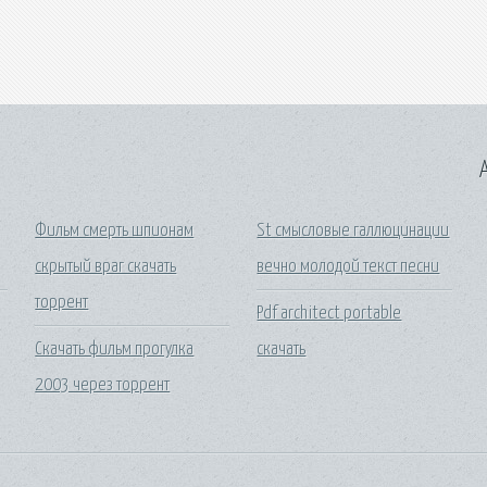
A
Фильм смерть шпионам
St смысловые галлюцинации
скрытый враг скачать
вечно молодой текст песни
торрент
Pdf architect portable
Скачать фильм прогулка
скачать
2003 через торрент