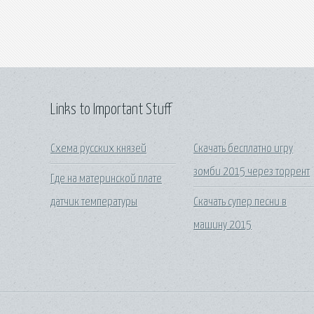
Links to Important Stuff
Схема русских князей
Скачать бесплатно игру
зомби 2015 через торрент
Где на материнской плате
датчик температуры
Скачать супер песни в
машину 2015