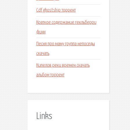
Cdf ghostship торрент
Краткое содержание гекльберри
финн
Песня про маму группа непоседы
скачать
Кипелов реки времен скачать
альбом торрент
Links