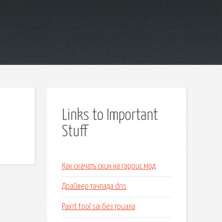
Links to Important
Stuff
Как скачать скин на гаррис мод
Драйвер тачпада dns
Paint tool sai без триала