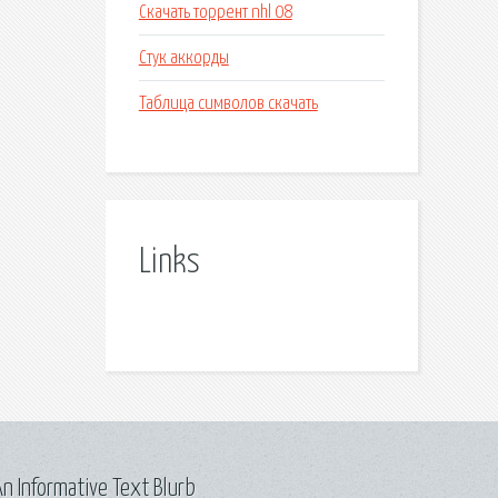
Скачать торрент nhl 08
Стук аккорды
Таблица символов скачать
Links
n Informative Text Blurb