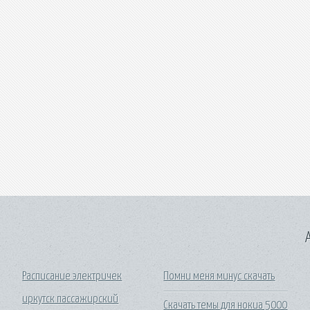
A
Расписание электричек
Помни меня минус скачать
иркутск пассажирский
Скачать темы для нокиа 5000