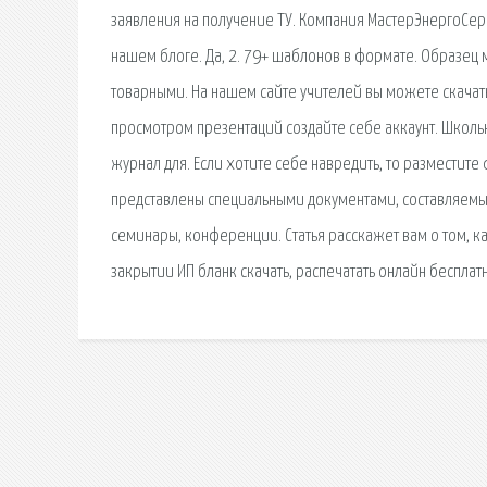
заявления на получение ТУ. Компания МастерЭнергоСер
нашем блоге. Да, 2. 79+ шаблонов в формате. Образец 
товарными. На нашем сайте учителей вы можете скачат
просмотром презентаций создайте себе аккаунт. Школь
журнал для. Если хотите себе навредить, то разместит
представлены специальными документами, составляемым
семинары, конференции. Статья расскажет вам о том, ка
закрытии ИП бланк скачать, распечатать онлайн бесплат