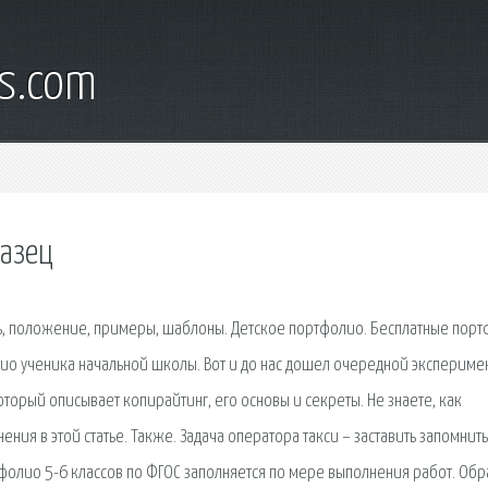
s.com
разец
ать, положение, примеры, шаблоны. Детское портфолио. Бесплатные пор
лио ученика начальной школы. Вот и до нас дошел очередной экспериме
торый описывает копирайтинг, его основы и секреты. Не знаете, как
ния в этой статье. Также. Задача оператора такси – заставить запомнить
тфолио 5-6 классов по ФГОС заполняется по мере выполнения работ. Обр