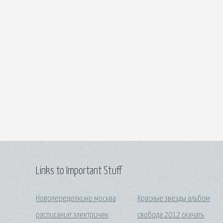
Links to Important Stuff
Новопеределкино москва
Красные звезды альбом
расписание электричек
свобода 2012 скачать