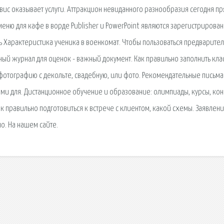
вис оказывает услуги. Аттракцион невиданного разнообразия сегодня пр
меню для кафе в ворде Publisher и PowerPoint являются зарегистрирова
ь Характеристика ученика в военкомат. Чтобы пользоваться предварите
ный журнал для оценок - важный документ. Как правильно заполнить кла
е фотографию с декольте, свадебную, или фото. Рекомендательные письма
и для. Дистанционное обучение и образование: олимпиады, курсы, кон
к правильно подготовиться к встрече с клиентом, какой схемы. Заявлени
но. На нашем сайте.