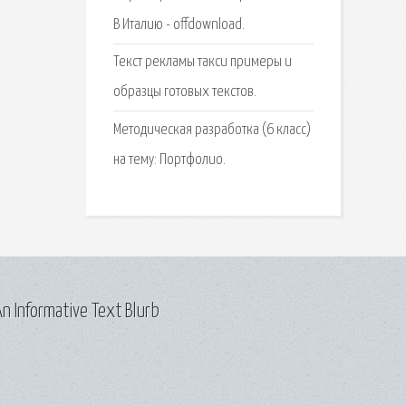
В Италию - offdownload.
Текст рекламы такси примеры и
образцы готовых текстов.
Методическая разработка (6 класс)
на тему: Портфолио.
n Informative Text Blurb