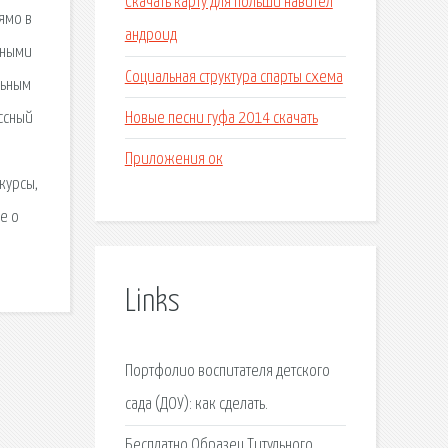
Скачать карту для польши навител
ямо в
андроид
нными
Социальная структура спарты схема
льным
Новые песни гуфа 2014 скачать
ссный
Приложения ок
курсы,
е о
Links
Портфолио воспитателя детского
сада (ДОУ): как сделать.
Бесплатно Образец Титульного