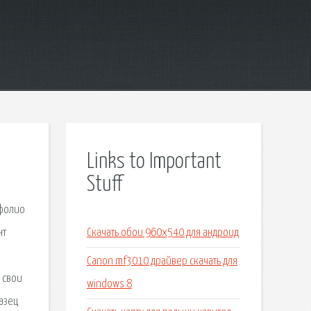
Links to Important
Stuff
тфолио
нт
Скачать обои 960х540 для андроид
Canon mf3010 драйвер скачать для
 свои
windows 8
азец