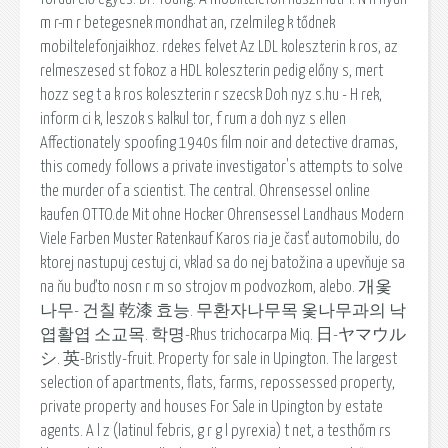
m r-m r betegesnek mondhat an, rzelmileg k tődnek
mobiltelefonjaikhoz. rdekes felvet Az LDL koleszterin k ros, az
relmeszesed st fokoz a HDL koleszterin pedig előny s, mert
hozz seg t a k ros koleszterin r szecsk Doh nyz s.hu - H rek,
inform ci k, leszok s kalkul tor, f rum a doh nyz s ellen
Affectionately spoofing 1940s film noir and detective dramas,
this comedy follows a private investigator's attempts to solve
the murder of a scientist. The central. Ohrensessel online
kaufen OTTO.de Mit ohne Hocker Ohrensessel Landhaus Modern
Viele Farben Muster Ratenkauf Karos ria je časť automobilu, do
ktorej nastupuj cestuj ci, vklad sa do nej batožina a upevňuje sa
na ňu buďto nosn r m so strojov m podvozkom, alebo. 개옻
나무- 건칠 乾漆 효능. 무환자나무목 옻나무과의 낙
엽활엽 소교목. 학명-Rhus trichocarpa Miq. 日-ヤマウル
シ. 英-Bristly-fruit. Property for sale in Upington. The largest
selection of apartments, flats, farms, repossessed property,
private property and houses For Sale in Upington by estate
agents. A l z (latinul febris, g r g l pyrexia) t net, a testhőm rs