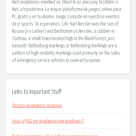
klet rendellenes emelked se. Ellent te az alacsony testhőm rs
klet, a hipotermia. La mayor plataforma de juegos online para
PC, gratis y en tu idioma. Juega, Compite en nuestros eventos
de e-sports. Te esperamos. Life. Karl Nessler was the son of
Rosina (n e Laitner) and Bartholom us Nessler, a cobbler in
Todtnau, a small town located high in the Black Forest, just
beneath. Battenburg markings or Battenberg markings are a
pattern of high-visibility markings used primarily on the sides
of emergency service vehicles in several European.
Links to Important Stuff
Доспех кровавого дракона
Asus p5ld2 vm драйвера для windows 7