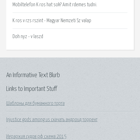
Mobiltelefon K ros hat sok? Amit rdemes tudni.
K ros v rzs rszint - Magyar Nemzeti Sz valap
Doh nyz - v laszd
An Informative Text Blurb
Links to Important Stuff
Шаблоны для бумажного торта
Injustice gods among us скачать андроид торрент
Иерархия судов рф схема 2015