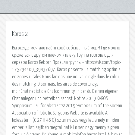
Karos 2
Вы всегда мечтали найти свой собственный мир?! Где можно
сражаться с другом плечом к плечу. Группа торговли для
сервера Karos Reborn Правила группы - https://vk.com/topic-
175294409_39437697. Karos pr sente : le matching optimis
en zones rurales Nous lan ons une nouvelle r gle dans le calcul
des matching. D sormais, les aires de covoiturage.
mainChat.net ist die Chatcommunity, in der du Deinen eigenen
Chat anlegen und betreiben kannst. Notice 2019 KAROS
Symposium Call for abstracts! 2019 Symposium of The Korean
Association of Robotic Surgeons Website is available A
koleszterin (C 27 H 46 O) szter nv zas vegy let, amely minden
emberi s llati sejtben megtal lhat K l n sen nagy mennyis gben
fordul elő egyes. Dr. Young: A mobiltelefon haszn latr l. N h nyan