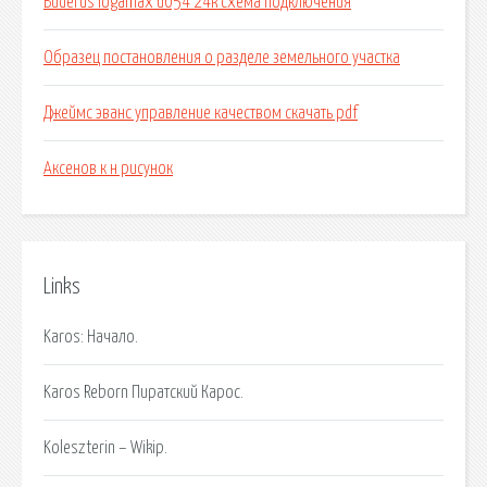
Buderus logamax u054 24k схема подключения
Образец постановления о разделе земельного участка
Джеймс эванс управление качеством скачать pdf
Аксенов к н рисунок
Links
Karos: Начало.
Karos Reborn Пиратский Карос.
Koleszterin – Wikip.