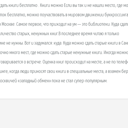
дать книги бесплатно . Книги можно Если вы так и не нашли место, где 
тупок бесплатно, можно поучаствовать в мировом движении буккроссинга
 в Москве. Самое первое, что приходит на ум — это библиотеки. Куда сдат
личество старых, ненужных книг.В последнее время читаю я только
 не нужны. Вот и задумался: куда. Куда можно сдать старые книги в Сан
таточно много мест, где можно сдать старые ненужные книги. Иногда мож
варивается о встрече. Оценка книг происходит на месте, а не по телеф
синге, когда люди приносят свои книги в специальные места, а взамен бер
москвичей «западный обмен» пока не стал супер-популярным.