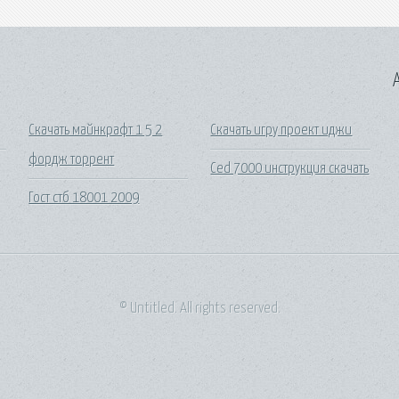
A
Скачать майнкрафт 1 5 2
Скачать игру проект иджи
фордж торрент
Ced 7000 инструкция скачать
Гост стб 18001 2009
© Untitled. All rights reserved.