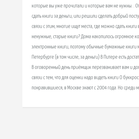
которые вы уже прочитали и которые вам не нужны. . От
сдать книги за деньги, или решили сделать добрый пос
связи с этим, многие ищут места, где можно сдать книги
ненужные, старые книги? Дома накопилось огромное ко
электронные книги, поэтому обычные бумажные книги мне
Петербурге (в том числе, за деньги) В Питере есть дос
В оговоренный день приёмщик перезванивает вам и дого
связи с тем, что для оценки надо видеть книги О буккро
понравившиеся, в Москве знают с 2004 года. Но среди 