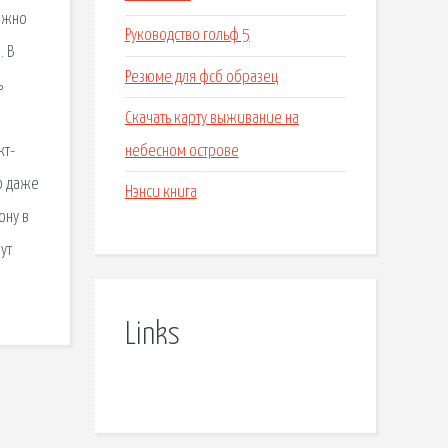
можно
Руководство гольф 5
. В
Резюме для фсб образец
ь
Скачать карту выживание на
небесном острове
кт-
но даже
Нэнси книга
ону в
ут
Links