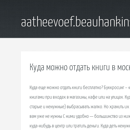
aatheevoef.beauhankin
Куда можно отдать книги в мос
Куда еще можно отдать книги бесплатно? Буккросинг –
книгами при входах в магазины, кафе или на улицах. Куд
старые и ненужные) выбрасывать жалко. Но хранить их до
вам уже не нужны С ними удобно — большинство из них 
куда-нибудь в центр или тратить деньги. Куда деть ненуж