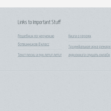
Links to Important Stuff
Решебник по черчению
Книга о героях
ботвинников 8 класс
Триумфальная арка ремарк
Текст песни а пух летит летит
аудиокнига слушать онлайн