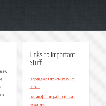
Links to Important
Stuff
нными
же
Запрещенная экономика книга
они
скачать
 их
Скачать фото на рабочий стол с
машинами