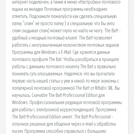
интернет подключен, а также в меню «Настройки» почтового
ящика на вкладке Почтовые программы необходимо
отметить. Подскажите пожалуйста как сделать специальную
папку "спам" не просто папку ) а специальную что бы анти
спам скидывал спам) может глупо но найти не могу. The Bat! -
удобный и мощный почтовый клиент. The Bat! позволяет
работать с неограниченным количеством почтовых ящиков
Программы для Windows » E-Mail. Где хранятся данные
почтового профиля The Bat. Чтобы разобраться в принципе
работы с данными почтового клиента The Bat и правильно
понимать суть описываемых. Надеемся, что вы прочитали
первую часть нашей статьи и уже в какой-то мере знакомы с
популярной почтовой программой The Bat! от Ritlabs SRL. Вы
научились. Скачайте The Bat! Professional Edition для
Windows. Профессиональная редакция почтовой программы
для работы с электронной корреспонденцией. Программа
The Bat! Professional Edition имеет. The Bat! Professional -
отличное решение для общения через e-mail и обработки
писем. Программа способна справиться с большими