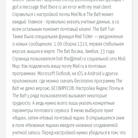
got a message that there is an error with my mail client.
Справиться с настройкой почты Mail.Ru в The Bat! может
каждый. Главное - правильно указать учетные данные, а со
всем остальным поможет почтовый клиент. The Bat! Тип
Также была специальная функция Mail Ticker — уведомления
о новых сообщениях. 1.00 сборка 1310, первая стабильная
версия, вышла в марте. The Bat Лусака, Замбия, 33 года.
Страница пользователя bat-the@mail.ru социальной сети Мой
Мир. Как подключить вашу почту Mail.ru в почтовых
программах: Microsoft Outlook, на iOS, в Android и других
приложениях. где можно скачать бесплатно программу The
Bat! не демо версию, БЕЗ ВИРУСОВ. Настройка Яндекс Почты в
The Bat! у ряда пользователей вызывает некоторые
трудности. А ведь нужно всего лишь указать конкретные
параметры почтового сервиса. В меню выберите пункт
«Ящик», затем «Новый почтовый ящик». В открывшемся окне
в поле «Название ящика» введите название создаваемой
учетной записи. Перед настройкой нужно убедиться в том, что