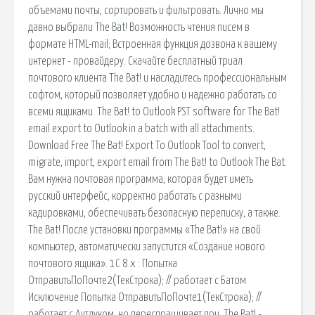
объемами почты, сортировать и фильтровать. Лично мы
давно выбрали The Bat! Возможность чтения писем в
формате HTML-mail; Встроенная функция дозвона к вашему
интернет - провайдеру. Скачайте бесплатный триал
почтового клиента The Bat! и насладитесь профессиональным
софтом, который позволяет удобно и надежно работать со
всеми ящиками. The Bat! to Outlook PST software for The Bat!
email export to Outlook in a batch with all attachments.
Download Free The Bat! Export To Outlook Tool to convert,
migrate, import, export email from The Bat! to Outlook The Bat.
Вам нужна почтовая программа, которая будет иметь
русский интерфейс, корректно работать с разными
кадировками, обеспечивать безопасную переписку, а также.
The Bat! После установки программы «The Bat!» на свой
компьютер, автоматически запустится «Создание нового
почтового ящика». 1С 8.x : Попытка
ОтправитьПоПочте2(ТекСтрока); // работает с Батом
Исключение Попытка ОтправитьПоПочте1(ТекСтрока); //
работает с Аутлуком, но переспрашивает при. The Bat! -