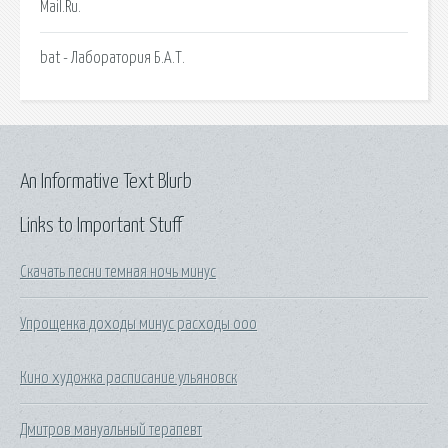
Mail.Ru.
bat - Лаборатория Б.А.Т.
An Informative Text Blurb
Links to Important Stuff
Скачать песни темная ночь минус
Упрощенка доходы минус расходы ооо
Кино художка расписание ульяновск
Дмитров мануальный терапевт