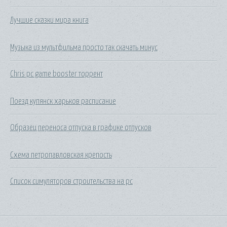
Лучшие сказки мира книга
Музыка из мультфильма просто так скачать минус
Chris pc game booster торрент
Поезд купянск харьков расписание
Образец переноса отпуска в графике отпусков
Схема петропавловская крепость
Список симуляторов строительства на pc