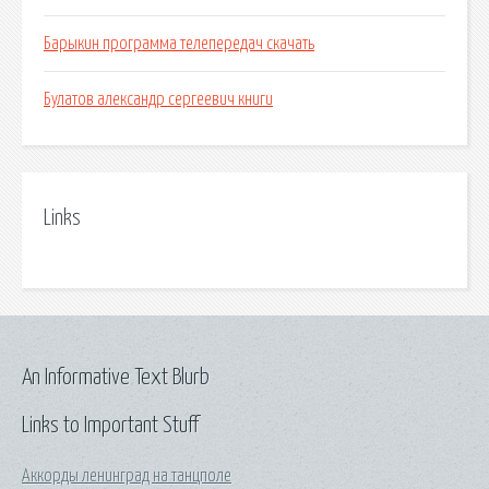
Барыкин программа телепередач скачать
Булатов александр сергеевич книги
Links
An Informative Text Blurb
Links to Important Stuff
Аккорды ленинград на танцполе