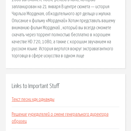
запланирован на 21 января В центре сюжета — история
Чарльза Мордекая, обходительного арт-дельца и жулика.
Описание к фильму «Мордекай» Хотим представить вашему
вниманию фильм Мордекай , который вы всегда сможете
скачать через торрент полностью бесплатно в хорошем
качестве HD 720, 1080, а также с хорошим звучанием на
русском языке. История вертится вокруг экстравагантного
торговца в сфере искусства в одном лице
Links to Important Stuff
Текст песни кдк однажды
Решение учредителей о смене генерального директора
образец