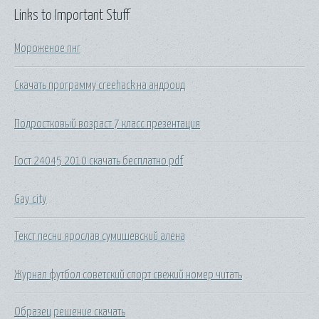
Links to Important Stuff
Мороженое пнг
Скачать программу creehack на андроид
Подростковый возраст 7 класс презентация
Гост 24045 2010 скачать бесплатно pdf
Gay city
Текст песни ярослав сумишевский алена
Журнал футбол советский спорт свежий номер читать
Образец решение скачать