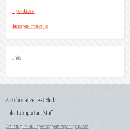
Зирам фильм
Инстаграм статистика
Links
An Informative Text Blurb
Links to Important Stuff
Скачать фильмы через торрент гарольд и кумар