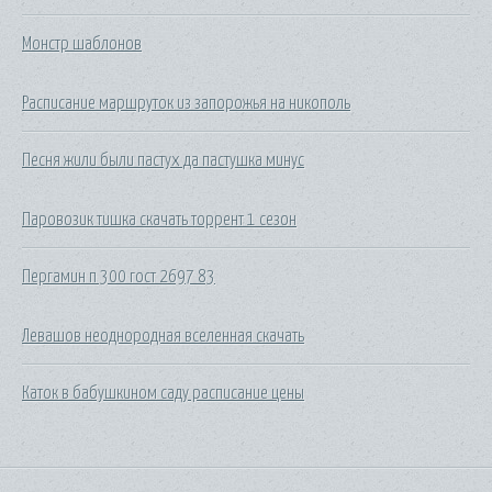
Монстр шаблонов
Расписание маршруток из запорожья на никополь
Песня жили были пастух да пастушка минус
Паровозик тишка скачать торрент 1 сезон
Пергамин п 300 гост 2697 83
Левашов неоднородная вселенная скачать
Каток в бабушкином саду расписание цены