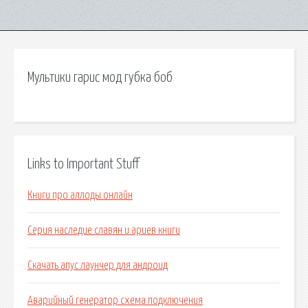
Мультики гарис мод губка боб
Links to Important Stuff
Книги про аллоды онлайн
Серия наследие славян и ариев книги
Скачать апус лаунчер для андроид
Аварийный генератор схема подключения