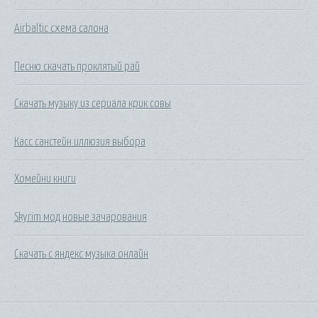
Airbaltic схема салона
Песню скачать проклятый рай
Скачать музыку из сериала крик совы
Касс санстейн иллюзия выбора
Хомейни книги
Skyrim мод новые зачарования
Скачать с яндекс музыка онлайн