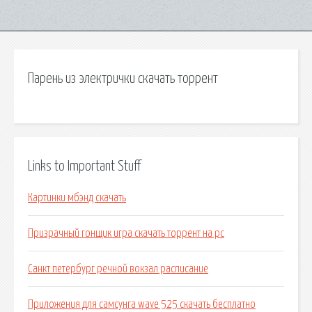
Парень из электрички скачать торрент
Links to Important Stuff
Картинки мбэнд скачать
Призрачный гонщик игра скачать торрент на pc
Санкт петербург речной вокзал расписание
Приложения для самсунга wave 525 скачать бесплатно