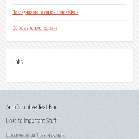
Последняя книга симон соловейчик
Остров эротики торрент
Links
An Informative Text Blurb
Links to Important Stuff
Шоссе через ад 3 сезон скачать