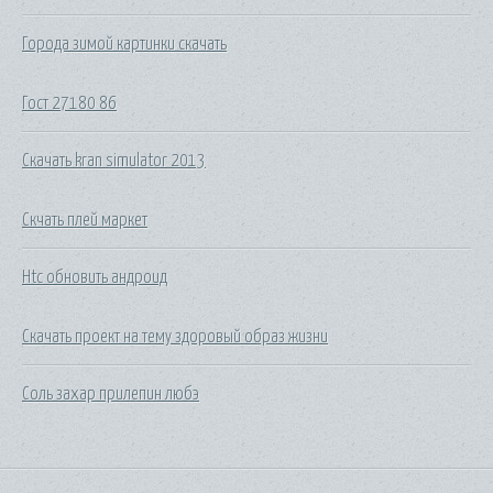
Города зимой картинки скачать
Гост 27180 86
Скачать kran simulator 2013
Скчать плей маркет
Htc обновить андроид
Скачать проект на тему здоровый образ жизни
Соль захар прилепин любэ