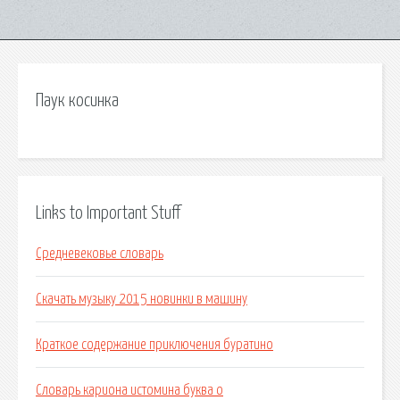
Паук косинка
Links to Important Stuff
Средневековье словарь
Скачать музыку 2015 новинки в машину
Краткое содержание приключения буратино
Словарь кариона истомина буква о