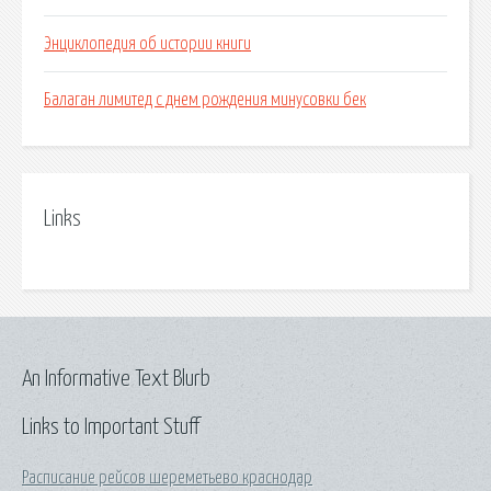
Энциклопедия об истории книги
Балаган лимитед с днем рождения минусовки бек
Links
An Informative Text Blurb
Links to Important Stuff
Расписание рейсов шереметьево краснодар