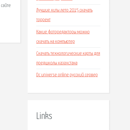
 сайте
Лучшие хиты лето 2015 скачать
торрент
Какие фоторедакторы можно
скачать на компьютер
Скачать технологические карты для
предшколы казахстана
Dc universe online русский сервер
Links