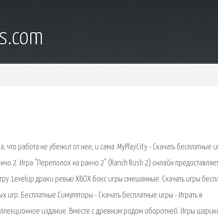
s.com
 что работа не убежит от нее, и сама. MyPlayCity - Скачать бесплатные и
нчо 2. Игра "Переполох на ранчо 2" (Ranch Rush 2) онлайн предоставляет
гру 1evelup драки ревью XBOX бокс игры смешанные. Скачать игры бесп
игр. Бесплатные Симуляторы - Скачать бесплатные игры - Играть в
Коллекционное издание. Вместе с древним родом оборотней. Игры шарик