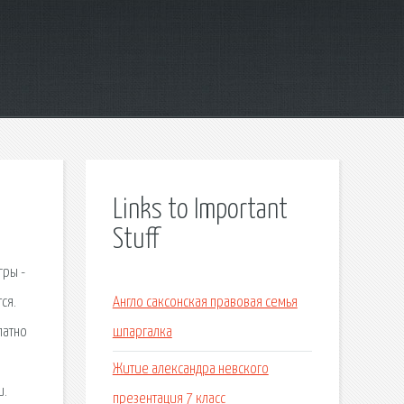
Links to Important
Stuff
гры -
ся.
Англо саксонская правовая семья
латно
шпаргалка
Житие александра невского
и.
презентация 7 класс