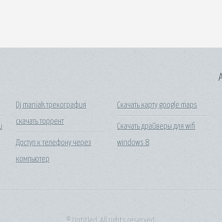
A
Dj maniak трекография
Скачать карту google maps
скачать торрент
и
Скачать драйверы для wifi
Доступ к телефону через
windows 8
компьютер
© Untitled. All rights reserved.