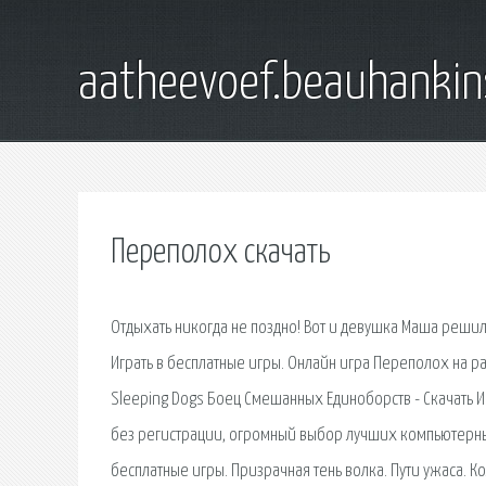
aatheevoef.beauhankin
Переполох скачать
Отдыхать никогда не поздно! Вот и девушка Маша решила,
Играть в бесплатные игры. Онлайн игра Переполох на ра
Sleeping Dogs Боец Смешанных Единоборств - Скачать И
без регистрации, огромный выбор лучших компьютерных 
бесплатные игры. Призрачная тень волка. Пути ужаса. 