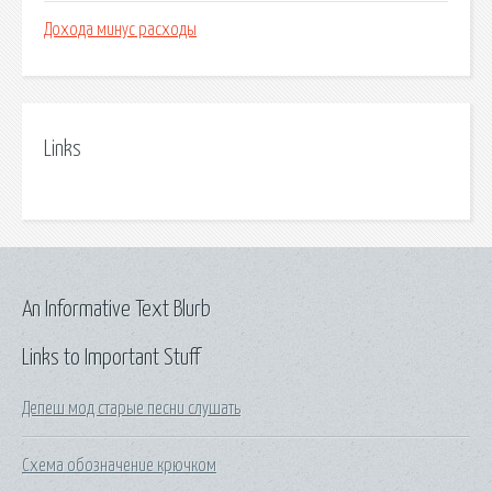
Дохода минус расходы
Links
An Informative Text Blurb
Links to Important Stuff
Депеш мод старые песни слушать
Схема обозначение крючком