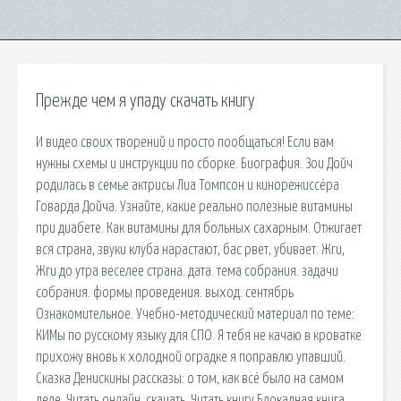
Прежде чем я упаду скачать книгу
И видео своих творений и просто пообщаться! Если вам
нужны схемы и инструкции по сборке. Биография. Зои Дойч
родилась в семье актрисы Лиа Томпсон и кинорежиссёра
Говарда Дойча. Узнайте, какие реально полезные витамины
при диабете. Как витамины для больных сахарным. Отжигает
вся страна, звуки клуба нарастают, бас рвет, убивает. Жги,
Жги до утра веселее страна. дата. тема собрания. задачи
собрания. формы проведения. выход. сентябрь
Ознакомительное. Учебно-методический материал по теме:
КИМы по русскому языку для СПО. Я тебя не качаю в кроватке
прихожу вновь к холодной оградке я поправлю упавший.
Сказка Денискины рассказы: о том, как всё было на самом
деле. Читать онлайн, скачать. Читать книгу Блокадная книга