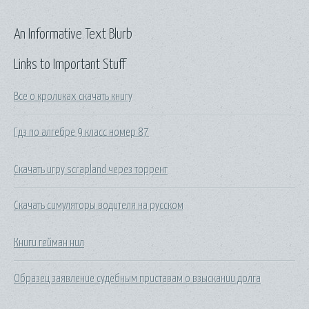
An Informative Text Blurb
Links to Important Stuff
Все о кроликах скачать книгу
Гдз по алгебре 9 класс номер 87
Скачать игру scrapland через торрент
Скачать симуляторы водителя на русском
Книги гейман нил
Образец заявление судебным приставам о взыскании долга