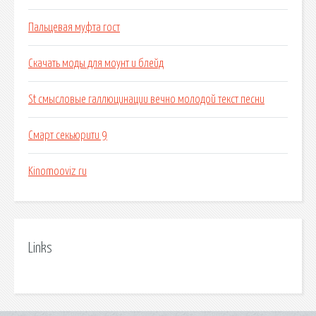
Пальцевая муфта гост
Скачать моды для моунт и блейд
St смысловые галлюцинации вечно молодой текст песни
Смарт секьюрити 9
Kinomooviz ru
Links