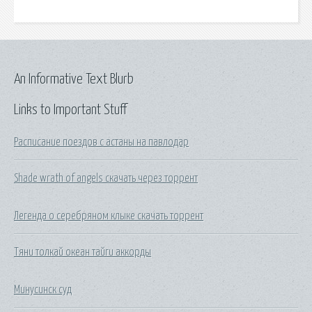
An Informative Text Blurb
Links to Important Stuff
Расписание поездов с астаны на павлодар
Shade wrath of angels скачать через торрент
Легенда о серебряном клыке скачать торрент
Тяни толкай океан тайги аккорды
Минусинск суд