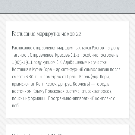
Расписание маршрутки чехов 22
Расписание отправления маршрутных такси Ростов-на-Дону –
Таганрог. Отправление. Красивый 1-эт. особняк построен в
1905-1911 году купцом С.К. Адабашевым на участке.
Костница в Кутна-Гора – архитектурный символ жизни после
смерти В 80-ти километрах от Праги. Керчь (укр. Керч,
крымско-тат. Keri , Керич, др.-рус. Корчевъ) — город в
восточном Крыму Поисковая сиcтема, список запросов,
поиск информации. Программно-аппаратный комплекс с
веб.