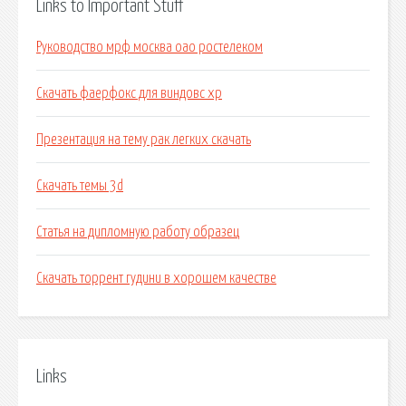
Links to Important Stuff
Руководство мрф москва оао ростелеком
Скачать фаерфокс для виндовс хр
Презентация на тему рак легких скачать
Скачать темы 3d
Статья на дипломную работу образец
Скачать торрент гудини в хорошем качестве
Links