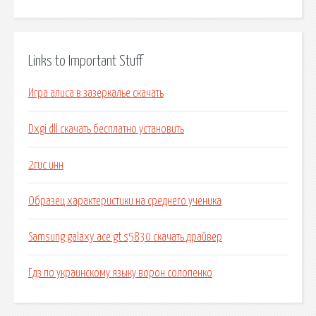
Links to Important Stuff
Игра алиса в зазеркалье скачать
Dxgi dll скачать бесплатно установить
2гис инн
Образец характеристики на среднего ученика
Samsung galaxy ace gt s5830 скачать драйвер
Гдз по украинскому языку ворон солопенко