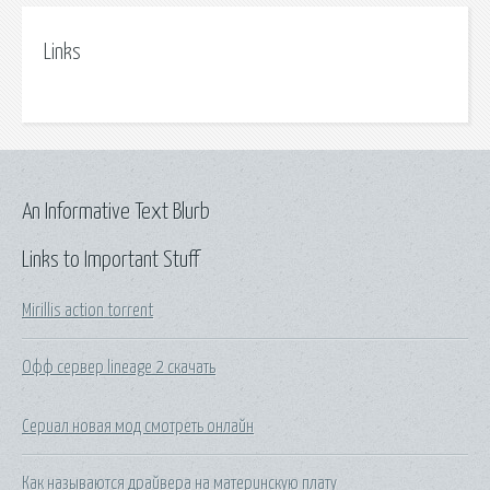
Links
An Informative Text Blurb
Links to Important Stuff
Mirillis action torrent
Офф сервер lineage 2 скачать
Сериал новая мод смотреть онлайн
Как называются драйвера на материнскую плату