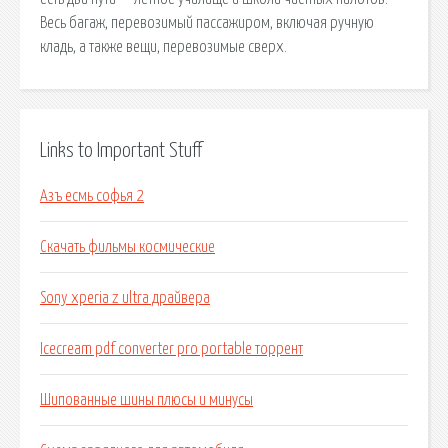
Весь багаж, перевозимый пассажиром, включая ручную
кладь, а также вещи, перевозимые сверх.
Links to Important Stuff
Азъ есмь софья 2
Скачать фильмы космические
Sony xperia z ultra драйвера
Icecream pdf converter pro portable торрент
Шипованные шины плюсы и минусы