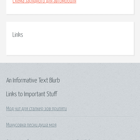
Схема зарядного для автомобиля
Links
An Informative Text Blurb
Links to Important Stuff
Мод чит для сталкер зов припяти
Минусовка песни душа моя