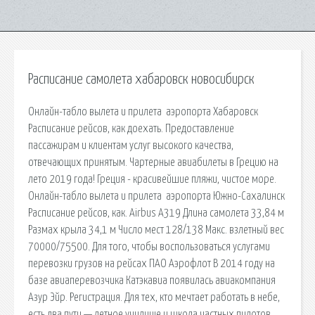
Расписание самолета хабаровск новосибирск
Онлайн-табло вылета и прилета ️ аэропорта Хабаровск ️
Расписание рейсов, как доехать. Предоставление
пассажирам и клиентам услуг высокого качества,
отвечающих принятым. Чартерные авиабилеты в Грецию на
лето 2019 года! Греция - красивейшие пляжи, чистое море.
Онлайн-табло вылета и прилета ️ аэропорта Южно-Сахалинск ️
Расписание рейсов, как. Airbus A319 Длина самолета 33,84 м
Размах крыла 34,1 м Число мест 128/138 Макс. взлетный вес
70000/75500. Для того, чтобы воспользоваться услугами
перевозки грузов на рейсах ПАО Аэрофлот В 2014 году на
базе авиаперевозчика Катэкавиа появилась авиакомпания
Азур Эйр. Регистрация. Для тех, кто мечтает работать в небе,
есть два пути — летное училище и школа частных пилотов.