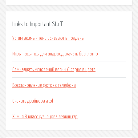
Links to Important Stuff
Устим акимыч тени исчезают в полдень
Игры пасьянсы для андроид скачать бесплатно
Семнадцать мгновений весны 6 серия в цвете
Восстановление фоток с телефона
Скачать драйвера atol
Химия 8 класс кузнецова левкин гдз