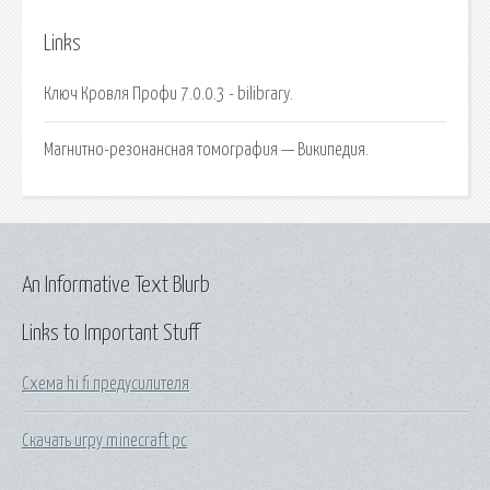
Links
Ключ Кровля Профи 7.0.0.3 - bilibrary.
Магнитно-резонансная томография — Википедия.
An Informative Text Blurb
Links to Important Stuff
Схема hi fi предусилителя
Скачать игру minecraft pc