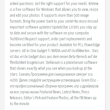
asked questions. Get the right support for your needs. XnView
is a free software for Windows that allows you to view, resize
and edit your photos. It supports more than 500 image
formats. Bring the power back to your smile! No more missed
important software updates! UpdateStar 10 lets you stay up
to date and secure with the software on your computer.
TechDirect Request support, order part replacements and
become certified for your product. Available for PCs, PowerEdge
servers. All-In-One Gadget f r NVIDIA und ATI Grafikkarten… Dies
ist das erste Gadget dass aus dem neuen Beta-Bereich auf die
ffentlichkeit losgelassen. Stellarium is a planetarium software
that shows exactly what you see when you look up at the
stars. Скачать Программа для сканирования самсунг scx
4200. Далее следуйте инструкциям установщика. Green Disc -
это профессиональный сборник программ, игр и драйверов
на все случаи жизни Featured News, Latest News, Press
Releases, Editor's Pick and Feature Photos, all the FBI News up
to the minute.