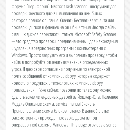
форуме "Периферия". Macrorit Disk Scanner - инструмент для
проверки жесткого диска и выявления на нем битых
секторов.полное описание. Скачать Бесплатная утилита для
проверки дисков и флешек на ошибки чтения Иногда файлы
с ваших дисков перестают читаться. Microsoft Safety Scanner
— это средство проверки, предназначенный для нахождения
и удаления вредоносных программ с компьютерами с
Windows. Просто загрузить его и выполнить проверку, чтобы
найти и попробуйте отменить изменения определенных
угроз. Я даю свое согласие на получение по электронной
почте сообщений от компании abbyy, которые содержат
новости о продуктах и технологиях компании abbyy,
приглашения • • Уже сейчас позвонив по телефону можно
сделать заказ легендарных дверей из Йошкар-Олы. Название
Модель Описание схемы, service manual Скачать;
Принципиальные схемы блоков питания В данной статье
рассмотрим как проходит проверка диска из под
операционной системы Windows. This page provides a series