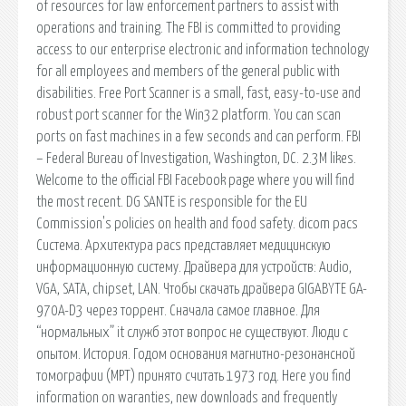
of resources for law enforcement partners to assist with
operations and training. The FBI is committed to providing
access to our enterprise electronic and information technology
for all employees and members of the general public with
disabilities. Free Port Scanner is a small, fast, easy-to-use and
robust port scanner for the Win32 platform. You can scan
ports on fast machines in a few seconds and can perform. FBI
– Federal Bureau of Investigation, Washington, DC. 2.3M likes.
Welcome to the official FBI Facebook page where you will find
the most recent. DG SANTE is responsible for the EU
Commission's policies on health and food safety. dicom pacs
Система. Архитектура pacs представляет медицинскую
информационную систему. Драйвера для устройств: Audio,
VGA, SATA, chipset, LAN. Чтобы скачать драйвера GIGABYTE GA-
970A-D3 через торрент. Сначала самое главное. Для
“нормальных” it служб этот вопрос не существуют. Люди с
опытом. История. Годом основания магнитно-резонансной
томографии (МРТ) принято считать 1973 год. Here you find
information on waranties, new downloads and frequently