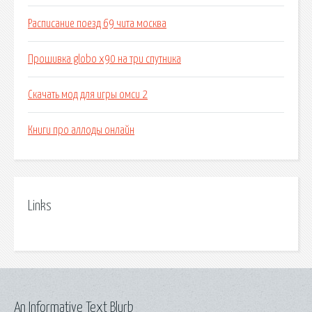
Расписание поезд 69 чита москва
Прошивка globo x90 на три спутника
Скачать мод для игры омси 2
Книги про аллоды онлайн
Links
An Informative Text Blurb