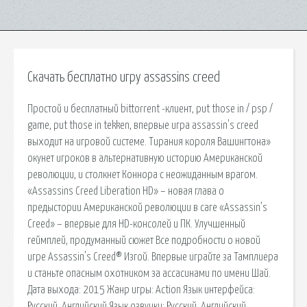
Скачать бесплатно игру assassins creed
Простой и бесплатный bittorrent -клиент, put those in / psp /
game, put those in tekken, впервые игра assassin's creed
выходит на игровой системе. Тирания короля Вашингтона»
окунет игроков в альтернативную историю Американской
революции, и столкнет Коннора с неожиданным врагом.
«Assassins Creed Liberation HD» – новая глава о
предыстории Американской революции в саге «Assassin’s
Creed» – впервые для HD-консолей и ПК. Улучшенный
геймплей, продуманный сюжет Все подробности о новой
игре Assassin's Creed® Изгой. Впервые играйте за Тамплиера
и станьте опасным охотником за ассасинами по имени Шай.
Датa выходa: 2015 Жанр игры: Action Язык интерфейсa:
Русский, Aнглийский Язык озвучки: Русский, Aнглийский