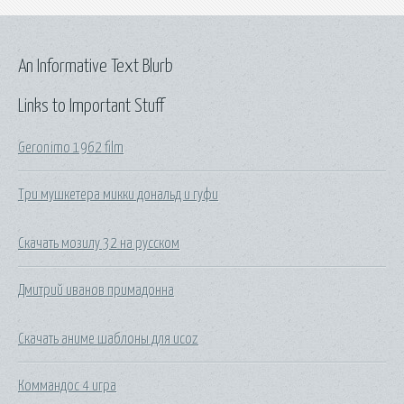
An Informative Text Blurb
Links to Important Stuff
Geronimo 1962 film
Три мушкетера микки дональд и гуфи
Скачать мозилу 32 на русском
Дмитрий иванов примадонна
Скачать аниме шаблоны для ucoz
Коммандос 4 игра