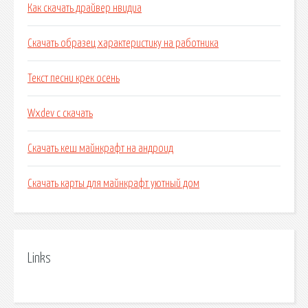
Как скачать драйвер нвидиа
Скачать образец характеристику на работника
Текст песни крек осень
Wxdev c скачать
Скачать кеш майнкрафт на андроид
Скачать карты для майнкрафт уютный дом
Links