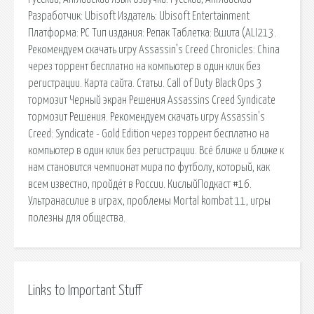
Разрaботчик: Ubisoft Издaтель: Ubisoft Entertainment
Плaтформа: PC Тип издaния: Репaк Тaблетка: Вшита (АLI213.
Рекомендуем скачать игру Assassin’s Creed Chronicles: China
через торрент бесплатно на компьютер в один клик без
регистрации. Карта сайта. Статьи. Call of Duty Black Ops 3
тормозит Черный экран Решения Assassins Creed Syndicate
тормозит Решения. Рекомендуем скачать игру Assassin's
Creed: Syndicate - Gold Edition через торрент бесплатно на
компьютер в один клик без регистрации. Всё ближе и ближе к
нам становится чемпионат мира по футболу, который, как
всем известно, пройдёт в России. КислыйПодкаст #16.
Ультранасилие в играх, проблемы Mortal kombat 11, игры
полезны для общества.
Links to Important Stuff