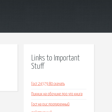
Links to Important
Stuff
Гост 24379 80 скачать
Пикник на обочине про что книга
Гост на рис пропаренный