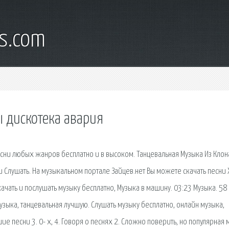
s.com
ы дискотека авария
есни любых жанров бесплатно и в высоком. Танцевальная Музыка Из Клон
 Слушать. На музыкальном портале Зайцев.нет Вы можете скачать песни
ачать и послушать музыку бесплатно, Музыка в машину. 03:23 Музыка. 58
музыка, танцевальная лучшую. Слушать музыку бесплатно, онлайн музыка,
ие песни 3. 0- х, 4. Говоря о песнях 2. Сложно поверить, но популярная 