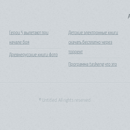
A
Герои 5 вылетают при
Детские электронные книги
начале боя
скачать бесплатно через
торрент
Древнерусские книги фото
Программа taskeng что это
© Untitled. All rights reserved.