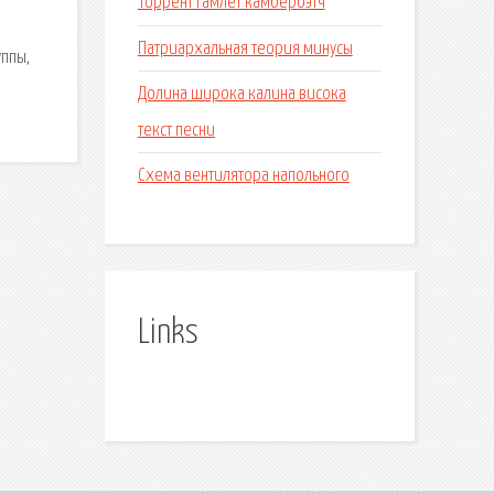
Торрент гамлет камбербэтч
Патриархальная теория минусы
уппы,
Долина широка калина висока
текст песни
Схема вентилятора напольного
Links