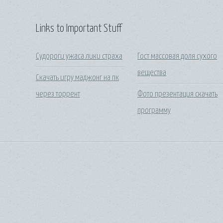
Links to Important Stuff
Судороги ужаса лики страха
Гост массовая доля сухого
вещества
Скачать игру маджонг на пк
через торрент
Фото презентация скачать
программу