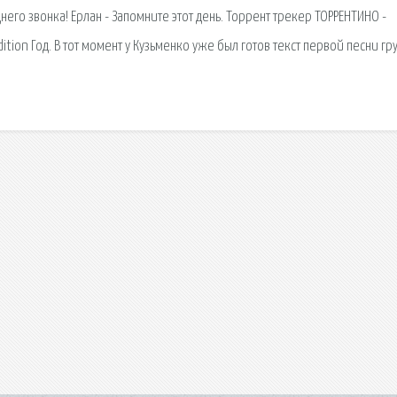
его звонка! Ерлан - Запомните этот день. Торрент трекер ТОРРЕНТИНО -
ition Год. В тот момент у Кузьменко уже был готов текст первой песни гр