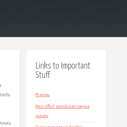
Links to Important
Stuff
а
 Хлеба
Pb моды
Mass effect английская озвучка
скачать
музыка