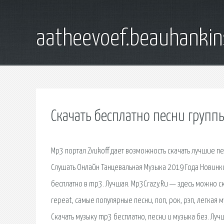
aatheevoef.beauhankin
Скачать бесплатно песни групп
Mp3 портал Zvukoff дает возможность скачать лучшие п
Слушать Онлайн Танцевальная Музыка 2019 Года Новинки
бесплатно в mp3. Лучшая. Mp3Crazy.Ru — здесь можно ск
repeat, самые популярные песни, поп, рок, рэп, легкая 
Скачать музыку mp3 бесплатно, песни и музыка без. Лучш