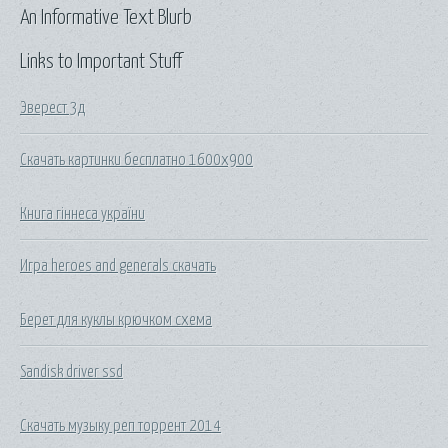
An Informative Text Blurb
Links to Important Stuff
Эверест 3д
Скачать картинки бесплатно 1600x900
Книга гіннеса україни
Игра heroes and generals скачать
Берет для куклы крючком схема
Sandisk driver ssd
Скачать музыку реп торрент 2014