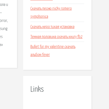
кола и
Скачать песню nicky romero
 —
symphonica
orror,
Скачать неро тихая установка
msung
Темная половина скачать книгу fb2
es
а»
Bullet for my valentine скачать
альбом fever
Links