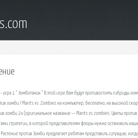
s.com
тение
и- игра 1 " Зомботаник " В этой игре Вам будут противостоять гибриды зом
отив зомби / Plants vs. Zombies на компьютер, бесплатно, на высокой ско
ив зомби 2» (оригинальное название — Plants vs zombies. Цветы против
ентами стратегии, в которой представителям флоры нужно остановить наш
Растение против Зомби предлагает ребятам представить ситуацию, когд