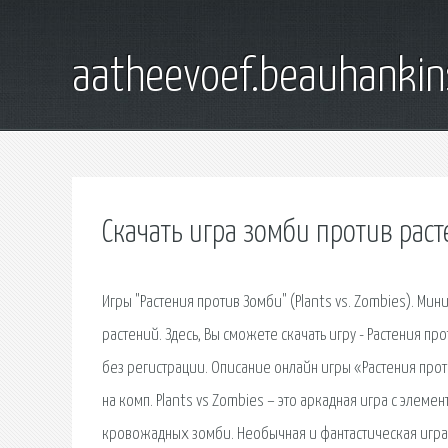
aatheevoef.beauhankin
Скачать игра зомби против рас
Игры "Растения против Зомби" (Plants vs. Zombies). Мин
растений. Здесь, Вы сможете скачать игру - Растения пр
без регистрации. Описание онлайн игры «Растения прот
на комп. Plants vs Zombies – это аркадная игра с элем
кровожадных зомби. Необычная и фантастическая игра 