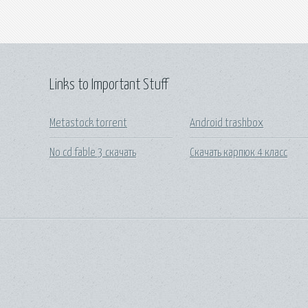
Links to Important Stuff
Metastock torrent
Android trashbox
No cd fable 3 скачать
Скачать карпюк 4 класс