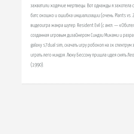
захватили ходячие мертвецы. Вот однажды я захотела ск
батс окошко и ошибка инциализации:(очень. Plants vs. 
видеоигра жанра шутер. Resident Evil (с англ. — «Обител
созданная игровым дизайнером Синдзи Миками и разра
galaxy s7dual sim, скачать игру робокоп на зх спектрум
играть лего ниндзя. Люку Бессону пришла идея снять Л
(1990).