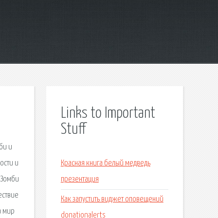
Links to Important
Stuff
би и
рости и
Красная книга белый медведь
 Зомби
презентация
ествие
Как запустить виджет оповещений
а мир
donationalerts