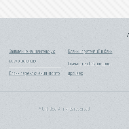
A
Заявление на шенгенскую
Бланки претензий в банк
визу в испанию
Скачать realtek интернет
Бланк переключения что это
драйвер
© Untitled. All rights reserved.