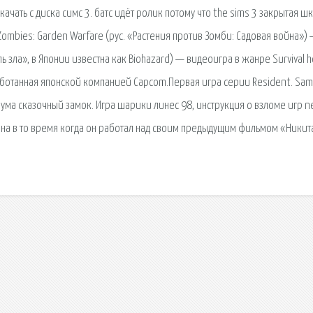
ачать с диска симс 3. батс идёт ролик потому что the sims 3 закрытая ш
Zombies: Garden Warfare (рус. «Растения против Зомби: Садовая война»)
ь зла», в Японии известна как Biohazard) — видеоигра в жанре Survival h
ботанная японской компанией Capcom.Первая игра серии Resident. Sa
 зума сказочный замок. Игра шарики линес 98, инструкция о взломе игр n
еона в то время когда он работал над своим предыдущим фильмом «Никит