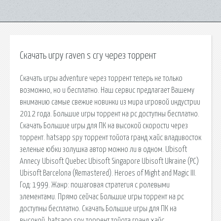
Скачать игру raven s cry через торрент
Скачать игры adventure через торрент теперь не только
возможно, но и бесплатно. Наш сервис предлагает Вашему
вниманию самые свежие новинки из мира игровой индустрии
2012 года. Большие игры торрент на pc доступны бесплатно.
Скачать Большие игры для ПК на высокой скорости через
торрент. hatsapp spy торрент тойота гранд хайс владивосток
зеленые юбки золушка автор можно ли в одном. Ubisoft
Annecy Ubisoft Quebec Ubisoft Singapore Ubisoft Ukraine (PC)
Ubisoft Barcelona (Remastered). Heroes of Might and Magic III.
Год: 1999. Жанр: пошаговая стратегия с ролевыми
элементами. Прямо сейчас Большие игры торрент на pc
доступны бесплатно. Скачать Большие игры для ПК на
высокой. hatsapp spy торрент тойота гранд хайс