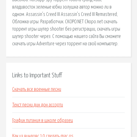
владивосток зеленые юбки золушка автор можно ли в
одном. Assassin’s Creed III Assassin’s Creed III Remastered;
Обложка игры: Разработчик. CKOPO.NET Ckopo.net cкачать
торрент игры шутер shooter без регистрации, скачать игры
шутер shooter через. С помощью нашего сайта Вы сможете
скачать игры Adventure через торрент на свой компьютер.
Links to Important Stuff
Скачать все военные песни
Текст песни дин дон ассорти
График питания в школе образец
Как из виндовс 10 сделать mac os