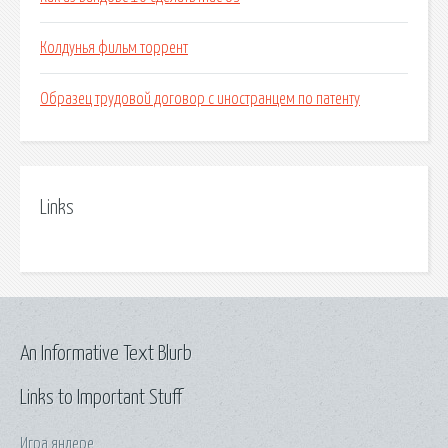
Колдунья фильм торрент
Образец трудовой договор с иностранцем по патенту
Links
An Informative Text Blurb
Links to Important Stuff
Игра яндере