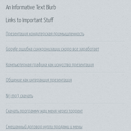
An Informative Text Blurb
Links to Important Stuff
Презентация кондитерская промышленность
Google ошибка синхронизации скоро все заработает
Компьютерная графика как искусство презентация
Общение как интеракция презентация
Nrj mp3 скачать
Скачать программу жди меня через торрент
Смешанный договор купли продажи и мены