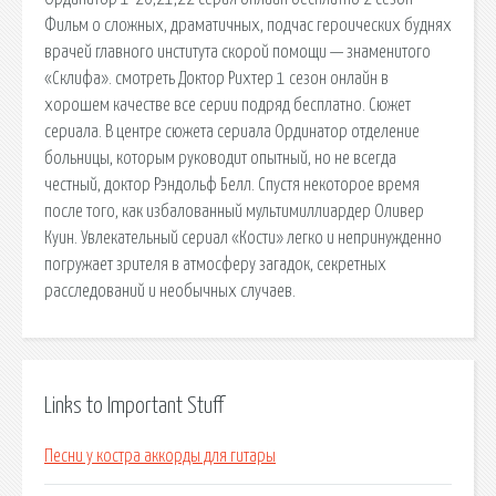
Фильм о сложных, драматичных, подчас героических буднях
врачей главного института скорой помощи — знаменитого
«Склифа». cмотреть Доктор Рихтер 1 сезон онлайн в
хорошем качестве все серии подряд бесплатно. Сюжет
сериала. В центре сюжета сериала Ординатор отделение
больницы, которым руководит опытный, но не всегда
честный, доктор Рэндольф Белл. Спустя некоторое время
после того, как избалованный мультимиллиардер Оливер
Куин. Увлекательный сериал «Кости» легко и непринужденно
погружает зрителя в атмосферу загадок, секретных
расследований и необычных случаев.
Links to Important Stuff
Песни у костра аккорды для гитары