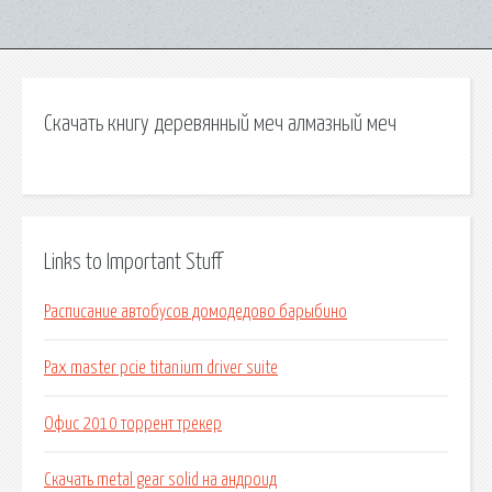
Скачать книгу деревянный меч алмазный меч
Links to Important Stuff
Расписание автобусов домодедово барыбино
Pax master pcie titanium driver suite
Офис 2010 торрент трекер
Скачать metal gear solid на андроид