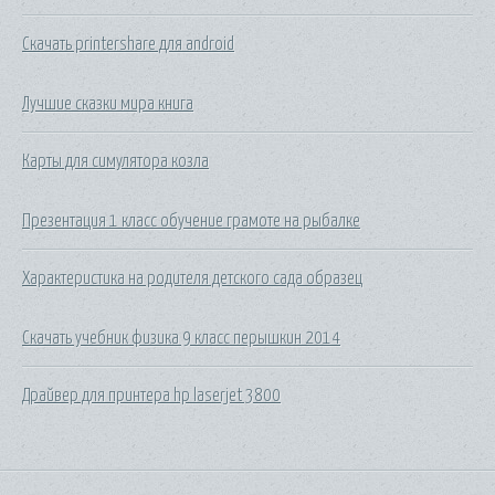
Скачать printershare для android
Лучшие сказки мира книга
Карты для симулятора козла
Презентация 1 класс обучение грамоте на рыбалке
Характеристика на родителя детского сада образец
Скачать учебник физика 9 класс перышкин 2014
Драйвер для принтера hp laserjet 3800