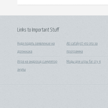
Links to Important Stuff
Куда подать заявление на
Ati catalyst что это за
должника
программа
Игра на андроид симулятор
Моды для игры far cry 4
акулы