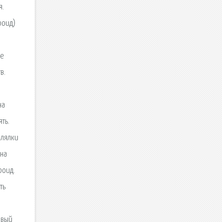
я.
роид)
не
в.
на
ть.
елялки
 на
роид.
ть
овый