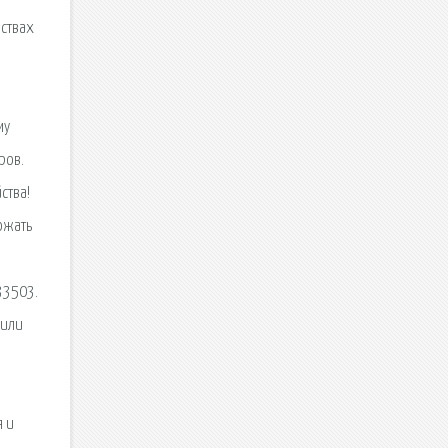
йствах
му
ров.
ства!
ожать
33503.
 или
я и