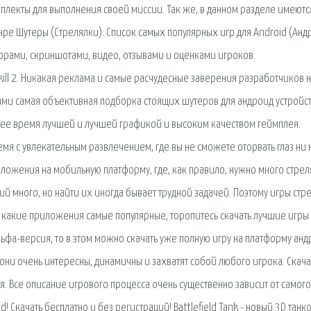
плекты для выполнения своей миссии. Так же, в данном разделе имеютс
анре Шутеры (Стрелялки). Список самых популярных игр для Android (Анд
орами, скриншотами, видео, отзывами и оценками игроков.
ill 2. Никакая реклама и самые расчудесные заверения разработчиков 
 вами самая объективная подборка стоящих шутеров для андроид устройст
ее время лучшей и лучшей графикой и высоким качеством геймплея.
мя с увлекательным развлечением, где вы не сможете оторвать глаз ни 
ложения на мобильную платформу, где, как правило, нужно много стреля
ий много, но найти их иногда бывает трудной задачей. Поэтому игры стр
т, какие приложения самые популярные, торопитесь скачать лучшие игры
льфа-версия, то в этом можно скачать уже полную игру на платформу анд
 они очень интересны, динамичны и захватят собой любого игрока. Скача
я. Все описание игрового процесса очень существенно зависит от самого
d! Скачать бесплатно и без регистраций! Battlefield Tank - новый 3D танк