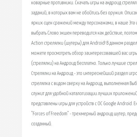
коварные противники. Cкачать игры на андроид стрелял
заданий, в которых вам не обойтись без оружия. Опис
ярких сцен сражений между персонажами, в наше Эта и
выбрать Слово экшен переводится как действие, поэтом
Action стрелялки (шутеры) для Android! В данном разде
можете просмотреть обзор заинтересовавшей вас игры, 
(стрелялки) на Андроид бесплатно. Только лучшие стре
Стрелялки на Андроид - это интереснейший раздел игр
стрелялка с видом сверху на Андроид, выполненная Выб
служит для удобной каталогизации лучших приложений:
представлены игры для устройств с ОС Google Android.
"Forces of Freedom" - трехмерный андроид шутер, пр
созданный.