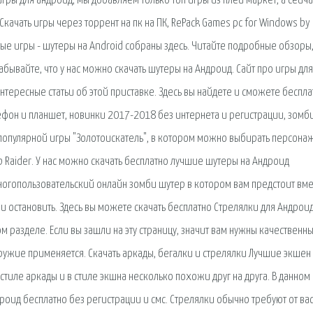
гры для андроид, мы добавляем только топ игры из плей маркет, а сейча
Скачать игры через торрент на пк на ПК, RePack Games pc for Windows by 
тые игры - шутеры на Android собраны здесь. Читайте подробные обзоры
бывайте, что у нас можно скачать шутеры на Андроид. Сайт про игры для
интересные статьи об этой приставке. Здесь вы найдете и сможете беспла
ефон и планшет, новинки 2017-2018 без интернета и регистрации, зомб
т популярной игры "Золотоискатель", в котором можно выбирать персона
 Raider. У нас можно скачать бесплатно лучшие шутеры на Андроид
огопользовательский онлайн зомби шутер в котором вам предстоит вме
 остановить. Здесь вы можете скачать бесплатно Стрелялки для Андроид
м разделе. Если вы зашли на эту страницу, значит вам нужны качественн
 оружие применяется. Скачать аркады, бегалки и стрелялки Лучшие экшен
 стиле аркады и в стиле экшна несколько похожи друг на друга. В данном
роид бесплатно без регистрации и смс. Стрелялки обычно требуют от ва