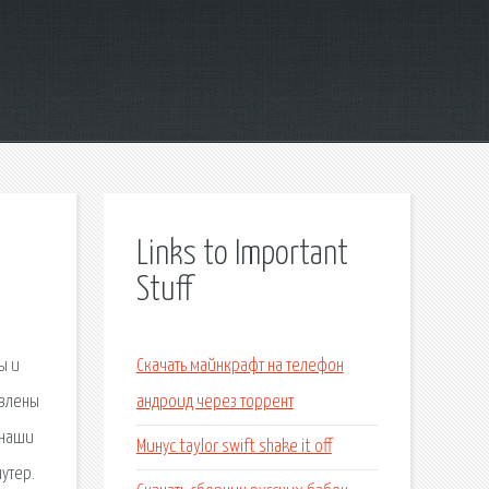
Links to Important
Stuff
ы и
Скачать майнкрафт на телефон
авлены
андроид через торрент
 наши
Минус taylor swift shake it off
утер.