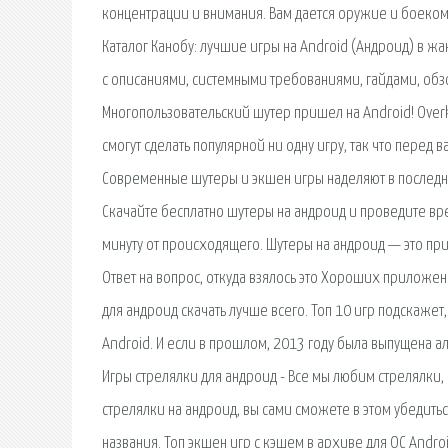
концентрации и внимания. Вам дается оружие и боеком
Каталог Канобу: лучшие игры на Android (Андроид) в ж
с описаниями, системными требованиями, гайдами, обз
Многопользовательский шутер пришел на Android! Overk
смогут сделать популярной ни одну игру, так что перед
Современные шутеры и экшен игры наделяют в последн
Скачайте бесплатно шутеры на андроид и проведите вре
минуту от происходящего. Шутеры на андроид — это при
Ответ на вопрос, откуда взялось это Хороших приложен
для андроид скачать лучше всего. Топ 10 игр подскаже
Android. И если в прошлом, 2013 году была выпущена а
Игры стрелялки для андроид - Все мы любим стрелялки,
стрелялки на андроид, вы сами сможете в этом убедитьс
названия. Топ экшен игр с кэшем в архиве для ОС Androi