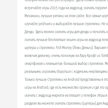
телефон можно без регистрации. Здесь только лучшие и
встречайте игры 2015 года на андроид. скачать торрент 
Механики, лучшие репаки на этом сайте. Все самые кру
изучайте рейтинги и выбирайте лучшие стрелялки. Не за
Денди. Здесь можно скачать игры для денди и почитать 
скачать лучшие бесплатные экшен игры на андроид тел
шутеры и стрелялки. Fish Money (Лови Деньги). Вариан
включая девочку, очень похожую на Лару Крофт из Tomb
смартфонов и планшетов: большой выбор стрелялок. Мн
реальными игроками бороться с ходячими мертвецами и
Только лучшие Стрелялки на Android представлены в это
игры на Android, где есть множество оружия и где это
скачать с андроид-маркета на плашет и телефон. Игры в
разделе вы можете скачать стрелялки (шутеры) для Анд