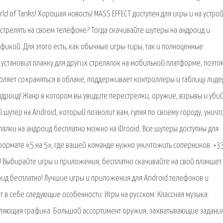
ld of Tanks! Хорошая новость! MASS EFFECT доступен для игры и на устро
острелять на своем телефоне? Тогда скачивайте шутеры на андроид и
фикой. Для этого есть, как обычные игры-тиры, так и полноценные
установил планку для других стрелялок на мобильной платформе, поэто
оляет сохраняться в облаке, поддерживает контроллеры и таблицу лиде
дроид! Жанр в котором вы увидите перестрелки, оружие, взрывы и убий
шутер на Android, который позволит вам, гуляя по своему городу, уничт
ялки на андроид бесплатно можно на iDrooid. Все шутеры доступны для
формате «5 на 5», где вашей команде нужно уничтожить соперников. +3
! Выбирайте игры и приложения, бесплатно скачивайте на свой планшет
оид бесплатно! Лучшие игры и приложения для Android телефонов и
ают в себе следующие особенности: Игры на русском. Классная музыка.
ляющая графика. Большой ассортимент оружия, захватывающие задани