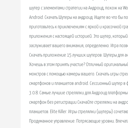
шутер с элементами стратегии на Андроид, похож на Wor
Android. Скачать Шутеры на андроид. Ищете во что бы п
приготовьтесь к приключениям с яркой и красочной гра
приложения с настоящей историей. Это шутер, который 
заслуживает вашего внимания, определенно. Игра позв
Скачать приложение 15 лучших шутеров. Шутеры для ан
Хочешь в этом принять участие? Отличный оригинальный 
монстров с помощью камеры вашего. Скачать игры стрел
смартфонов и планшетов android. Сессионный шутер в 
3.0.8. Самые лучшие стрелялки для Андроид платформы
смартфон без регистрации Скачайте стрелялки на андр
планшетов. Elite Killer. Игры стрелялки (шутеры) сочет
Продуманное управление. Потрясающие уровни. Впечат