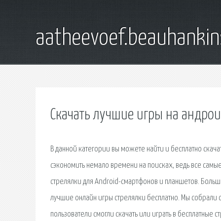
aatheevoef.beauhankin
Скачать лучшие игры на андрои
В данной категории вы можете найти и бесплатно скача
сэкономить немало времени на поисках, ведь все самые
стрелялки для Android-смартфонов и планшетов. Больш
лучшие онлайн игры стрелялки бесплатно. Мы собрали 
пользователи смогли скачать или играть в бесплатные