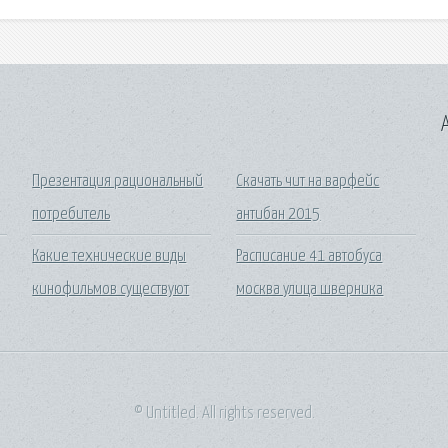
A
Презентация рациональный
Скачать чит на варфейс
потребитель
антибан 2015
Какие технические виды
Расписание 41 автобуса
кинофильмов существуют
москва улица шверника
© Untitled. All rights reserved.