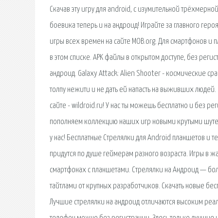
Скачав эту игру для android, с изумительной трёхмерн
боевика теперь и на андроид! Играйте за главного геро
игры всех времен на сайте MOB.org. Для смартфонов и
в этом списке. APK файлы в открытом доступе, без реги
андроид. Galaxy Attack: Alien Shooter - космические с
толпу нежити и не дать ей напасть на выживших людей.
сайте - wildroid.ru! У нас ты можешь бесплатно и без р
пополняем коллекцию наших игр новыми крутыми шутера
у нас! Бесплатные Стрелялки для Android планшетов и 
придутся по душе геймерам разного возраста. Игры в жа
смартфонах с планшетами. Стрелялки на Андроид — боль
тайтлами от крупных разработчиков. Скачать новые бес
Лучшие стрелялки на андроид отличаются высоким реал