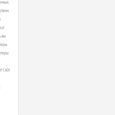
личных
еством
я
жит
ь вы
утеры
утеры.
! Сайт
с