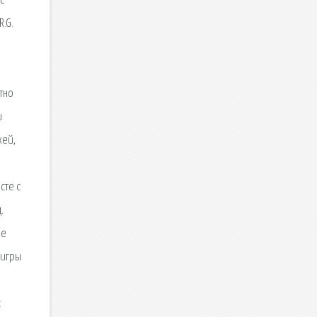
с
R.G.
,
тно
и
жей,
сте с
.
ые
 игры
с