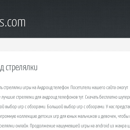
s.com
д стрелялки
ть стрелялки игры на Андроид телефон. Посетители нашего сайта смогут
 лучшие стрелялки для андроид телефонов тут. Скачать бесплатно шутер
ой выбор игр с обзорами. Большой выбор игр с обзорами. У нас предст
огромную коллекцию детских игр для юных мальчиков и девочек, чтобы
 стрелялки онлайн. Продолжение нашумевшей игры на android из жанра ш