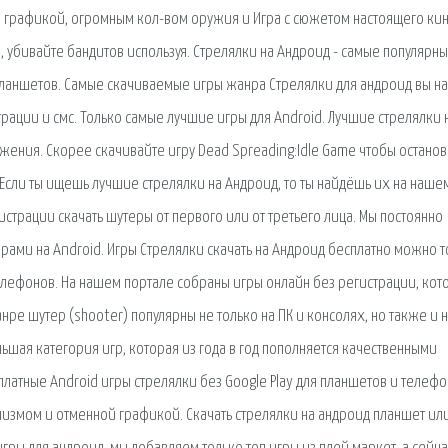
ой графикой, огромным кол-вом оружия и Игра с сюжетом настоящего ки
я, убивайте бандитов используя. Стрелялки на Андроид - самые популярн
 планшетов. Самые скачиваемые игры жанра Стрелялки для андроид вы н
страции и смс. Только самые лучшие игры для Android. Лучшие стрелялки 
ражения. Скорее скачивайте игру Dead Spreading:Idle Game чтобы останов
 Если ты ищешь лучшие стрелялки на Андроид, то ты найдёшь их на наше
егистрации скачать шутеры от первого или от третьего лица. Мы постоянно
ми на Android. Игры Стрелялки скачать на Андроид бесплатно можно т
телефонов. На нашем портале собраны игры онлайн без регистрации, ко
нре шутер (shooter) популярны не только на ПК и консолях, но также и 
шая категория игр, которая из года в год пополняется качественными
платные Android игры стрелялки без Google Play для планшетов и телефо
измом и отменной графикой. Скачать стрелялки на андроид планшет ил