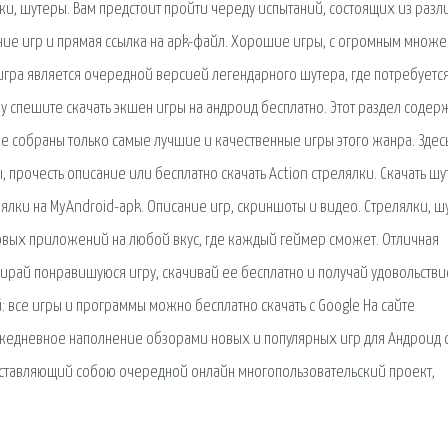
ки, шутеры. Вам предстоит пройти череду испытаний, состоящих из раз
ание игр и прямая ссылка на apk-файл. Хорошие игры, с огромным множ
гра является очередной версией легендарного шутера, где потребуетс
у спешите скачать экшен игры на андроид бесплатно. Этот раздел содер
ле собраны только самые лучшие и качественные игры этого жанра. Здес
прочесть описание или бесплатно скачать Action стрелялки. Скачать ш
лялки на MyAndroid-apk. Описание игр, скриншоты и видео. Cтрелялки, ш
овых приложений на любой вкус, где каждый геймер сможет. Отличная
ирай понравишуюся игру, скачивай ее бесплатно и получай удовольствие
 все игры и программы можно бесплатно скачать с Google На сайте
 Ежедневное наполнение обзорами новых и популярных игр для Андроид 
едставляющий собою очередной онлайн многопользовательский проект,