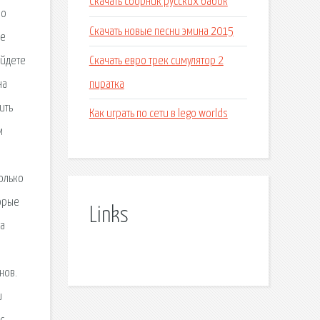
Скачать сборник русских бабок
но
Скачать новые песни эмина 2015
ые
Скачать евро трек симулятор 2
айдете
пиратка
на
ить
Как играть по сети в lego worlds
м
олько
торые
Links
на
нов.
и