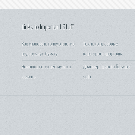
Links to Important Stuff
Как упаковать тонкую книгу в
Технико правовые
подарочную бумагу
категории шпаргалка
Новинки хорошей музыки
Драйвер m audio firewire
скачать
solo