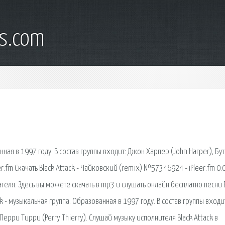
s.com
анная в 1997 году. В состав группы входит: Джон Харпер (John Harper), Бут
er.fm Скачать Black Attack - Чайковский (remix) №57346924 - iPleer.fm 0:
еля. Здесь вы можете скачать в mp3 и слушать онлайн бесплатно песни 
ack - музыкальная группа. Образованная в 1997 году. В состав группы входи
Перри Тирри (Perry Thierry). Слушай музыку исполнителя Black Attack в