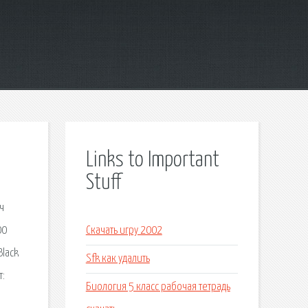
Links to Important
Stuff
ч
00
Скачать игру 2002
Black
Sfk как удалить
т:
Биология 5 класс рабочая тетрадь