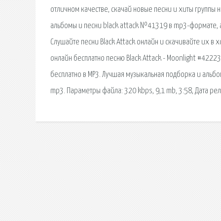
отличном качестве, скачай новые песни и хиты группы н
альбомы и песни black attack №41319 в mp3-формате, а 
Слушайте песни Black Attack онлайн и скачивайте их в
онлайн бесплатно песню Black Attack - Moonlight #4222
бесплатно в MP3. Лучшая музыкальная подборка и альбомы
mp3. Параметры файла: 320 kbps, 9,1 mb, 3:58, Дата рел