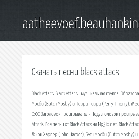
aatheevoef.beauhankin
Скачать песни black attack
Black Attack. Black Attack - музыкальная группа. Образов
Мосби (Butch Mosby) и Перри Тирри (Perry Thierry). iPle
0:00 Заголовок проигрывателя Подзаголовок проигрыват
Attack. Все песни от Black Attack на Mp3ix.net. Black Att
Джон Харпер (John Harper), Бутч Мосби (Butch Mosby) и 