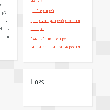
скачать
ые
Драйвер спрей
 mp3.
Программа для преобразования
режиме
doc в pdf
Attack
атно в
Скачать бесплатно игру гта
санандрес криминальная россия
Links