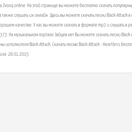
а Zvooq.online. На этой странице вы можете бесплатно скачать популярн
также слушать их онлайн. Здесь вы можете скачать песни Black Attack в
 хорошем качестве. У нас вы можете скачать в формате mp3 и слушать в 
3373. На музыкальном портале Зайцев.нет Вы можете скачать песни Black 
 исполнителя Black Attack. Скачать песню Black Attack - Heartless беспл
иза: 26.01.2015.