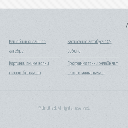
A
Решебник онлайн по
Расписание автобуса 105
алгебре
бабино
Картинки аниме волки
Программа танки онлайн чит
скачать бесплатно
на кристаллы скачать
© Untitled. All rights reserved.