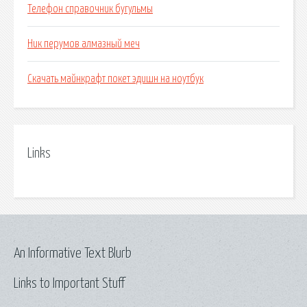
Телефон справочник бугульмы
Ник перумов алмазный меч
Скачать майнкрафт покет эдишн на ноутбук
Links
An Informative Text Blurb
Links to Important Stuff