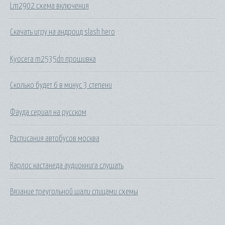
Lm2902 схема включения
Скачать игру на андроид slash hero
Kyocera m2535dn прошивка
Сколько будет 6 в минус 3 степени
Фауда сериал на русском
Расписания автобусов москва
Карлос кастанеда аудиокнига слушать
Вязание треугольной шали спицами схемы