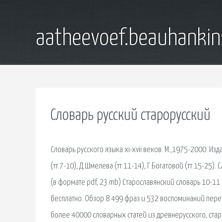
aatheevoef.beauhankin
Словарь русский старорусский
Словарь русского языка xi-xvii веков. М.,1975-2000. И
(тт.7-10), Д.Шмелева (тт.11-14), Г.Богатовой (тт.15-25
(в формате pdf, 23 mb) Старославянский словарь 10-11 
бесплатно. Обзор 8 499 фраз и 532 воспоминаний пере
более 40000 словарных статей из древнерусского, ста