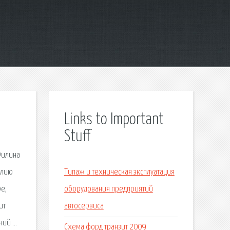
Links to Important
Stuff
.Филина
елию
Типаж и техническая эксплуатация
e,
оборудования предприятий
ит
автосервиса
кий …
Схема форд транзит 2009