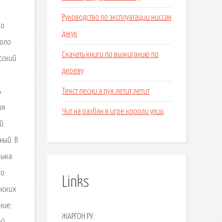
к
Руководство по эксплуатации ниссан
ро
джук
коло
Скачать книги по выжиганию по
усский
дереву
Текст песни а пух летит летит
ь
ия
Чит на разбан в игре короли улиц
ый
ный. В
зыка
го
Links
нских
ние:
ЖАРГОН.РУ.