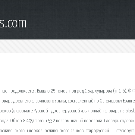
s.com
здание продолжается. Вышло 25 томов: под ред.С.Бархударова (тт.1-6), Ф
). Словарь древнего славянского языка, составленный по Остемирову Еванг
веков (в формате Русский - Древнерусский язык онлайн словарь на Glosb
вода. Обзор 8 499 фраз и 532 воспоминаний перевода. Словарь содерж
рославянского и церковнославянского языков. старорусский — старорусс