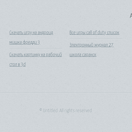
A
Скачать игру на андроид
Все игры call of duty список
мишка фредди 3
Электронный журнал 27
Скачать картинку на рабочий
школа саранск
стол в 3d
© Untitled. All rights reserved.