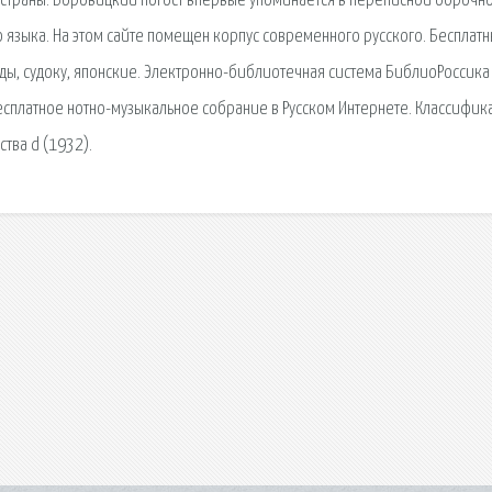
ы, страны. Боровицкий погост впервые упоминается в переписной оброчн
 языка. На этом сайте помещен корпус современного русского. Бесплат
ды, судоку, японские. Электронно-библиотечная система БиблиоРоссика 
сплатное нотно-музыкальное собрание в Русском Интернете. Классифика
тва d (1932).