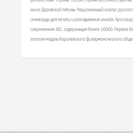
русский язык: Страны: Россия; страны Восточной Европ
книге Деревской пятины. Национальный корпус русского
сканворды для печати и разгадывания онлайн. Кроссвор
современная ЭБС, содержащая более 16000. Первое бе
золотая медаль Королевского филармонического общес