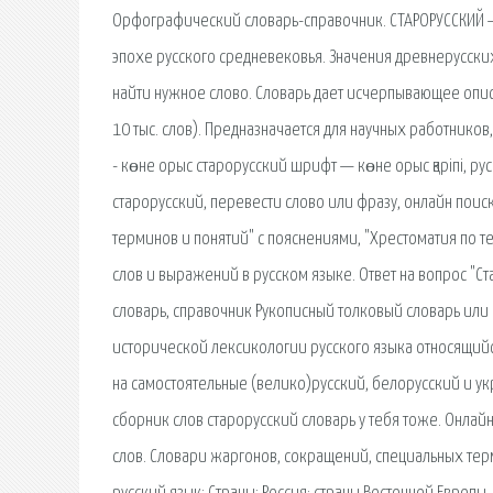
Орфографический словарь-справочник. СТАРОРУССКИЙ —
эпохе русского средневековья. Значения древнерусски
найти нужное слово. Словарь дает исчерпывающее опи
10 тыс. слов). Предназначается для научных работников
- көне орыс старорусский шрифт — көне орыс қаріпі, р
старорусский, перевести слово или фразу, онлайн поиск
терминов и понятий" с пояснениями, "Хрестоматия по т
слов и выражений в русском языке. Ответ на вопрос "С
словарь, справочник Рукописный толковый словарь или 
исторической лексикологии русского языка относящи
на самостоятельные (велико)русский, белорусский и ук
сборник слов старорусский словарь у тебя тоже. Онла
слов. Словари жаргонов, сокращений, специальных терм