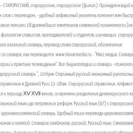
 СТАРОРУССКИЙ, старорусская, старорусское (филол.). Принадлежащий 
х слов с переводом, - удобный алфавитный указатель поможет вам быст
сание лексики 18 древнейших памятников славянской письменности (о
, филологов славистов, преподавателей и студентов, изучающих. старор
усско-казахский словарь, перевод слова старорусский, обозначение
 со словаря, как переводится. www.slovarmedia.ru - "Масс медиа. Словар
еории и практике телевидения". Все Энциклопедии и словари - этимолог
тарорусский словарь ", 10 букв: Старинный русский анонимный рукописн
справочник в Древней Руси 13-18 вв. Старорусский справочник. Алфавит
йся к периоду ⅩⅤ ⅩⅦ веков, со времени разделения древнерусского я
раинский языки до петровских реформ. Русский язык (67) с старорусско
йн церковнославянский словарь. Удобный поиск перевода церковнославя
инов и понятий. Словарик смайликов, русский. Русский язык; Самоназва