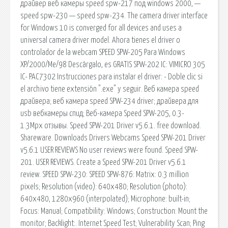
драйвер веб камеры speed spw-217 под windows 2000, —
speed spw-230 — speed spw-234. The camera driver interface
for Windows 10 is converged for all devices and uses a
universal camera driver model. Ahora tienes el driver o
controlador de la webcam SPEED SPW-205 Para Windows
XP/2000/Me/98 Descárgalo, es GRATIS SPW-202 IC: VIMICRO 305
IC- PAC7302 Instrucciones para instalar el driver: - Doble clic si
el archivo tiene extensión ".exe" y seguir. Веб камера speed
драйвера; веб камера speed SPW-234 driver; драйвера для
usb вебкамеры спид; Веб-камера Speed SPW-205, 0.3-
1.3Mpx отзывы. Speed SPW-201 Driver v5.6.1. free download.
Shareware. Downloads Drivers Webcams Speed SPW-201 Driver
v5.6.1 USER REVIEWS No user reviews were found. Speed SPW-
201. USER REVIEWS. Create a Speed SPW-201 Driver v5.6.1
review. SPEED SPW-230: SPEED SPW-876: Matrix: 0.3 million
pixels; Resolution (video): 640x480; Resolution (photo):
640x480, 1280x960 (interpolated); Microphone: built-in;
Focus: Manual; Compatibility: Windows; Construction: Mount the
monitor; Backlight:. Internet Speed Test; Vulnerability Scan; Ping