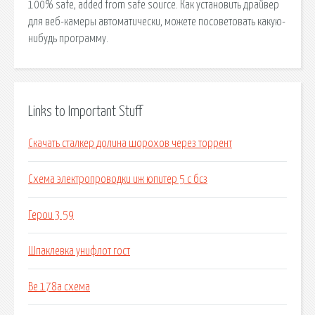
100% safe, added from safe source. Как установить драйвер
для веб-камеры автоматически, можете посоветовать какую-
нибудь программу.
Links to Important Stuff
Скачать сталкер долина шорохов через торрент
Схема электропроводки иж юпитер 5 с бсз
Герои 3 59
Шпаклевка унифлот гост
Ве 178а схема