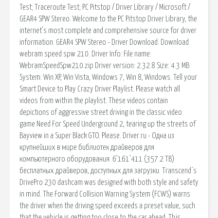
Test; Traceroute Test; PC Pitstop / Driver Library / Microsoft /
GEAR4 SPW Stereo. Welcome to the PC Pitstop Driver Library, the
internet's most complete and comprehensive source for driver
information. GEAR4 SPW Stereo - Driver Download. Download
webram speed spw 210. Driver Info: File name:
WebramSpeedSpw210.zip Driver version: 2.32.8 Size: 4.3 MB
System: Win XP, Win Vista, Windows 7, Win 8, Windows. Tell your
Smart Device to Play Crazy Driver Playlist. Please watch all
videos from within the playlist. These videos contain
depictions of aggressive street driving in the classic video
game Need For Speed Underground 2, tearing up the streets of
Bayview in a Super Black GTO. Please. Driver.ru - Одна из
крупнейших в мире библиотек драйверов для
компьютерного оборудования. 6'161'411 (357.2 TB)
бесплатных драйверов, доступных для загрузки. Transcend´s
DrivePro 230 dashcam was designed with both style and safety
in mind. The Forward Collision Warning System (FCWS) warns
the driver when the driving speed exceeds a preset value, such
that the vehicle is getting too close to the car ahead. This