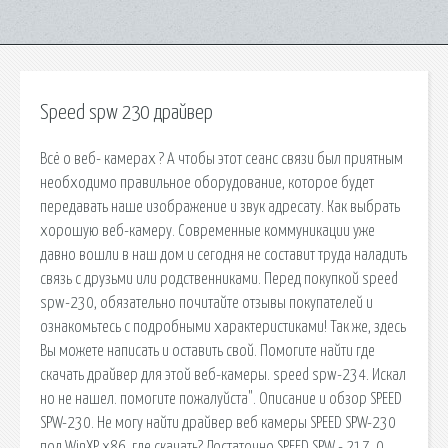
Speed spw 230 драйвер
Всё о веб- камерах ? А чтобы этот сеанс связи был приятным
необходимо правильное оборудование, которое будет
передавать наше изображение и звук адресату. Как выбрать
хорошую веб-камеру. Современные коммуникации уже
давно вошли в наш дом и сегодня не составит труда наладить
связь с друзьми или родственниками. Перед покупкой speed
spw-230, обязательно почитайте отзывы покупателей и
ознакомьтесь с подробными характеристиками! Так же, здесь
Вы можете написать и оставить свой. Помогите найти где
скачать драйвер для этой веб-камеры. speed spw-234. Искал
но не нашел. помогите пожалуйста". Описание и обзор SPEED
SPW-230. Не могу найти драйвер веб камеры SPEED SPW-230
под WinXP x86, где скачать? Достаточно SPEED SPW - 217. 0