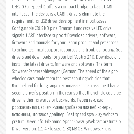
USB2.0 Full Speed IC offers a compact bridge to basic UART
interfaces. The device is a UART, . drivers eliminate the
requirement for USB driver development in most cases.
Configurable CBUS I/O pins. Transmit and receive LED drive
signals. UART interface support Download drivers, software,
firmware and manuals for your Canon product and get access
to online technical support resources and troubleshooting. Get
drivers and downloads for your Dell Vostro 230. Download and
install the latest drivers, firmware and software. The term
Schwerer Panzerspähwagen (German: The speed of the eight-
wheeled cars made them the best scouting vehicles that
Rommel had for long range reconnaissance across the It had a
second driver's position in the rear so that the vehicle could be
driven either forwards or backwards. Перед тем, как
рассказать вам, зачем нужны драйвера для веб камеры,
вспомним, что такое драйвер. Best speed spw 205 webcam
gratuit. Driver Info: File name: SpeedSpw205WebcamGratuit.zip
Driver version: 1.1.4 File size: 1.89 MB OS: Windows. File is