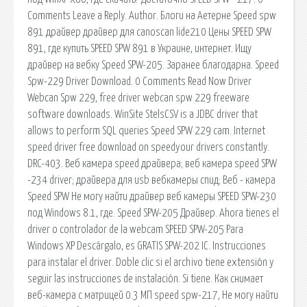
Comments Leave a Reply. Author. Блоги на Аетерне Speed spw
891 драйвер драйвер для canoscan lide210 Цены SPEED SPW
891, где купить SPEED SPW 891 в Украине, интернет. Ищу
драйвер на вебку Speed SPW-205. Заранее благодарна. Speed
Spw-229 Driver Download. 0 Comments Read Now Driver
Webcan Spw 229, free driver webcan spw 229 freeware
software downloads. WinSite StelsCSV is a JDBC driver that
allows to perform SQL queries Speed SPW 229 cam. Internet
speed driver free download on speedyour drivers constantly.
DRC-403. Веб камера speed драйвера; веб камера speed SPW
-234 driver; драйвера для usb вебкамеры спид; Веб - камера
Speed SPW Не могу найти драйвер веб камеры SPEED SPW-230
под Windows 8.1, где. Speed SPW-205 Драйвер. Ahora tienes el
driver o controlador de la webcam SPEED SPW-205 Para
Windows XP Descárgalo, es GRATIS SPW-202 IC. Instrucciones
para instalar el driver. Doble clic si el archivo tiene extensión y
seguir las instrucciones de instalación. Si tiene. Как снимает
веб-камера с матрицей 0.3 МП speed spw-217, Не могу найти