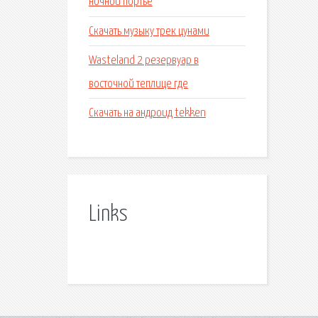
ночной портье
Скачать музыку трек цунами
Wasteland 2 резервуар в
восточной теплице где
Скачать на андроид tekken
Links