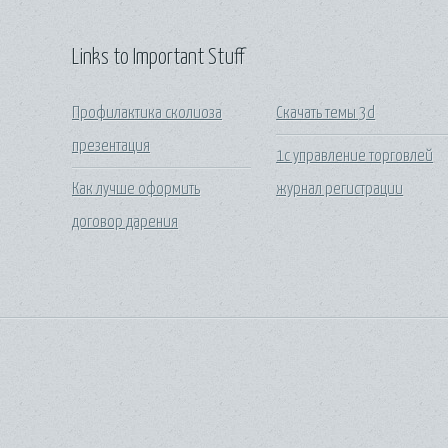
Links to Important Stuff
Профилактика сколиоза
Скачать темы 3d
презентация
1с управление торговлей
Как лучше оформить
журнал регистрации
договор дарения