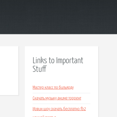
Links to Important
Stuff
Мастер класс по бильярду
Скачать музыку аниме торрент
Ирвин шоу скачать бесплатно fb2