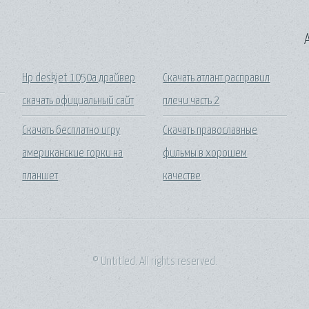
A
Hp deskjet 1050a драйвер
Скачать атлант расправил
скачать официальный сайт
плечи часть 2
Скачать бесплатно игру
Скачать православные
американские горки на
фильмы в хорошем
планшет
качестве
© Untitled. All rights reserved.