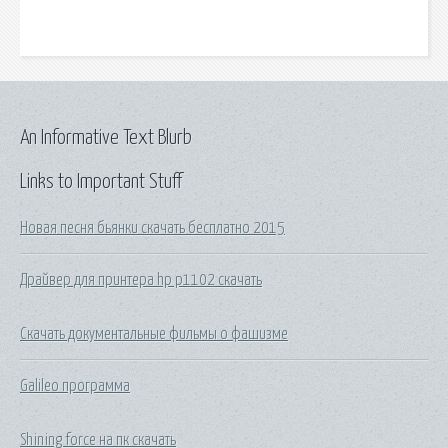
An Informative Text Blurb
Links to Important Stuff
Новая песня бьянки скачать бесплатно 2015
Драйвер для принтера hp p1102 скачать
Скачать документальные фильмы о фашизме
Galileo программа
Shining force на пк скачать