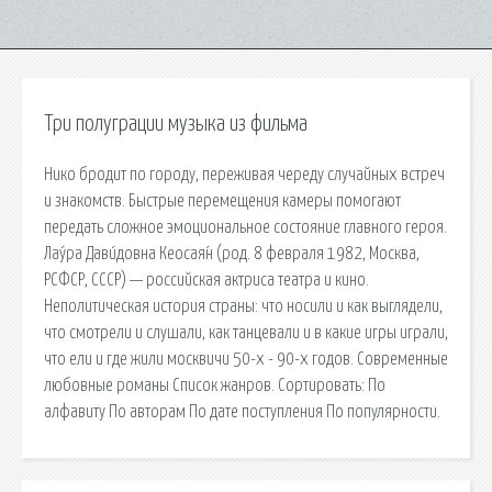
Три полуграции музыка из фильма
Нико бродит по городу, переживая череду случайных встреч
и знакомств. Быстрые перемещения камеры помогают
передать сложное эмоциональное состояние главного героя.
Лау́ра Дави́довна Кеосая́н (род. 8 февраля 1982, Москва,
РСФСР, СССР) — российская актриса театра и кино.
Неполитическая история страны: что носили и как выглядели,
что смотрели и слушали, как танцевали и в какие игры играли,
что ели и где жили москвичи 50-х - 90-х годов. Современные
любовные романы Список жанров. Сортировать: По
алфавиту По авторам По дате поступления По популярности.