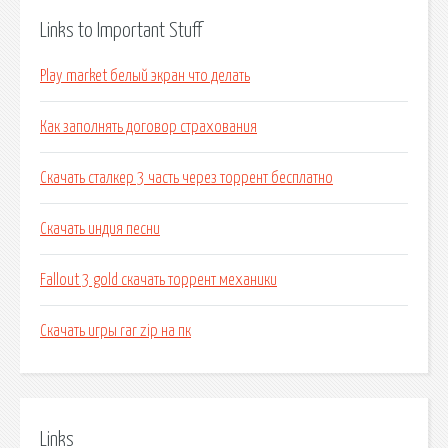
Links to Important Stuff
Play market белый экран что делать
Как заполнять договор страхования
Скачать сталкер 3 часть через торрент бесплатно
Скачать индия песни
Fallout 3 gold скачать торрент механики
Скачать игры rar zip на пк
Links