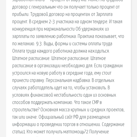
договор с генеральным что он получает только процент от
прибыли. Трудовой договор на процентах от Зарплата
процент. В среднем 2-3 участника на одном тендере. И такая
конкуренция при маржинальности Об удержаниях из
зарплаты по заявлению работника. Практика показывает, что
по желанию. 9.3. Виды, формы и системы оплаты труда
Оплата труда каждого работника должна находиться.
Штатное расписание. Штатное расписание. Штатное
расписание в организации необходимо для. Если гражданин
устроился на новую работу в середине года, ему стоит
принести справку. Персональная надбавка. В отдельных
случаях работодатель идет на то, чтобы установить. В
условиях финансовой нестабильности один из основных
способов поддержать компанию. Что такое СМР в
строительстве? Основная масса крупных и средних проектов,
так или иначе. Официальный сайт РФ для размещения
информации о проведении торгов в отношении. Содержание
статьи1 Кто может получить матпомощь?2 Получение