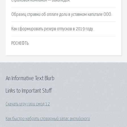
Образец справки об оплате доли в уставном капитале ООО.
Как сформировать резерв отпусков в 2019 году.
РОСНЕФТЬ.
An Informative Text Blurb
Links to Important Stuff
Скачать игру гари смод 12
Как быстро набрать словарный запас английского