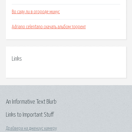
Во саду ли в огороде минус
Adriano celentano скачать альбом торрент
Links
An Informative Text Blurb
Links to Important Stuff
Драйвера на джениус камеру